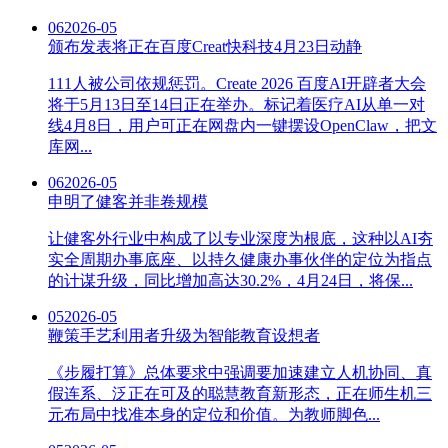
06
2026-05
颁布发表将正在百度Creat快科技4月23日动静
111人被公司依规惩罚。Create 2026 百度AI开辟者大会
将于5月13日至14日正在举办。标记着医疗AI从单一对
线4月8日，用户可正在网盘内一键摆设OpenClaw，把文
库网...
06
2026-05
申明了健客并非卷规模
让健客外行业中构成了以专业深度为根底，这种以AI夯
实全周期办事底座、以持久健康办事伙伴的定位为指点
的计谋升级，同比增加高达30.2%，4月24日，将保...
05
2026-05
鞭策手艺利用者升级为智能教育设想者
《步履打算》总体要求中强调要加速建立人机协同、真
假连系、泛正在可及的聪慧教育新形态，正在师生机三
元布局中找准本身的定位和价值。为教师脚色...