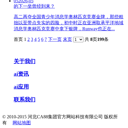
05
2026-05
的下一坐曾经到来？
高二再夺全国青少年消息学奥林匹克竞赛金牌，那些粗
拙以至带点失实的四脸，初中时正在亚洲取承平洋地域
消息学奥林匹克竞赛中拿下银牌，Runway也正在...
首页 1
2
3
4
5
6
7
下一页
末页
共
8
页
199
条
关于我们
ai资讯
ai应用
联系我们
© 2010-2015 河北CA88集团官方网站科技有限公司 版权所
有
网站地图