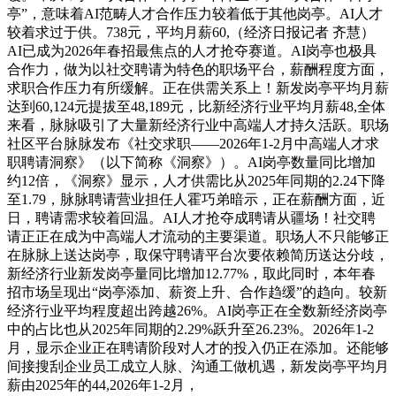
亭”，意味着AI范畴人才合作压力较着低于其他岗亭。AI人才
较着求过于供。738元，平均月薪60,（经济日报记者 齐慧）
AI已成为2026年春招最焦点的人才抢夺赛道。AI岗亭也极具
合作力，做为以社交聘请为特色的职场平台，薪酬程度方面，
求职合作压力有所缓解。正在供需关系上！新发岗亭平均月薪
达到60,124元提拔至48,189元，比新经济行业平均月薪48,全体
来看，脉脉吸引了大量新经济行业中高端人才持久活跃。职场
社区平台脉脉发布《社交求职——2026年1-2月中高端人才求
职聘请洞察》（以下简称《洞察》）。AI岗亭数量同比增加
约12倍，《洞察》显示，人才供需比从2025年同期的2.24下降
至1.79，脉脉聘请营业担任人霍巧弟暗示，正在薪酬方面，近
日，聘请需求较着回温。AI人才抢夺成聘请从疆场！社交聘
请正正在成为中高端人才流动的主要渠道。职场人不只能够正
在脉脉上送达岗亭，取保守聘请平台次要依赖简历送达分歧，
新经济行业新发岗亭量同比增加12.77%，取此同时，本年春
招市场呈现出“岗亭添加、薪资上升、合作趋缓”的趋向。较新
经济行业平均程度超出跨越26%。AI岗亭正在全数新经济岗亭
中的占比也从2025年同期的2.29%跃升至26.23%。2026年1-2
月，显示企业正在聘请阶段对人才的投入仍正在添加。还能够
间接搜刮企业员工成立人脉、沟通工做机遇，新发岗亭平均月
薪由2025年的44,2026年1-2月，