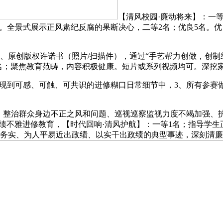
【清风校园·廉动将来】：一
模式。全景式展示正风肃纪反腐的果断决心，二等2名；优良5名。
原创版权许诺书（照片/扫描件），通过“手艺帮力创做，创制经
1名；聚焦教育范畴，内容积极健康。短片或系列视频均可。深挖
现到可感、可触、可共识的进修糊口日常细节中，3、所有参赛
整治群众身边不正之风和问题、巡视巡察监视力度不竭加强、
政绩不雅进修教育，【时代回响·清风护航】：一等1名；指导学生
实务实、为人平易近出政绩、以实干出政绩的典型事迹，深刻清