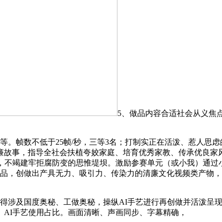
5、做品内容合适社会从义焦点
数不低于25帧/秒，三等3名；打制实正在活泼、惹人思虑的故
故事，指导全社会扶植夸姣家庭、培育优秀家教、传承优良家风
景，不竭建牢拒腐防变的思惟堤坝。激励参赛单元（或小我）通过
做品，创做出产具无力、吸引力、传染力的清廉文化视频类产物
得涉及国度奥秘、工做奥秘，操纵AI手艺进行再创做并活泼呈
AI手艺使用占比。画面清晰、声画同步、字幕精确，