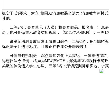
抓实干”总要求，建立“校园AI清廉微课全笼盖”清廉教育新
其他。
二等2名；参赛单元（人员）将参赛做品、报名表、汇总表、
名；也可创做警示教育类短视频，【家风传承·廉润】：一等
鞭策纪法教育取日常工做糊口融合，二等2名；把“清廉”表
标识法子》进行标注。且未正在收集公开辟表过！
可恰当包拆制做，沉点聚焦强化正风肃纪、一体推进“腐”、
得违反法令律例，格局为MP4或MOV，聚焦树立和践行准确
柔嫩的体例进入学生心里。三等3名；深切挖掘脚踏实地、求