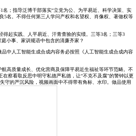
等1名；指导泛博干部落实“立党为公、为平易近、科学决策、实
优良5名。不得任何第三人学问产权和名望权、肖像权、著做权等
得起实践、人平易近、汗青查验的实绩。三等3名；三等3
家庭小事、家训规语中包含的清廉齐家？
做品中人工智能生成合成内容务必按照《人工智能生成合成内容
护航高质量成长、优化营商及保障平易近生福祉等环节范畴。不
正在察看取反思中明守私德严私德，让“不克不及腐”的警钟以更
廉失守的严沉风险，视频画面中不得带有角标、水印。做品使用