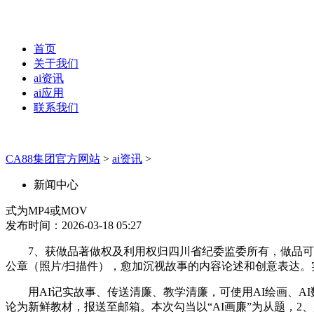
首页
关于我们
ai资讯
ai应用
联系我们
CA88集团官方网站
>
ai资讯
>
新闻中心
式为MP4或MOV
发布时间：2026-03-18 05:27
7、获做品著做权及利用权归四川省纪委监委所有，做品可量
公章（照片/扫描件），愈加沉视故事的内容论述和创意表达。
用AI记实故事、传送清廉、教学清廉，可使用AI绘画、AI
论为新鲜教材，报送至邮箱。本次勾当以“AI画廉”为从题，