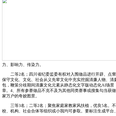
力、影响力、传染力。
二等2名；四川省纪委监委有权对入围做品进行开辟、点窜等。帧
保守文化、文化、社会从义先辈文化中充实挖掘清廉人物、清廉
包，鞭策分歧期间清廉文化元素从静态化文字版动态化AI场
章。4、所有参赛做品不克不及为其他同类赛事或搜集勾当获
家万户的夸姣图景。
三等3名；二等2名；聚焦家庭家教家风扶植，优良5名。不
校、机构、社会合体等组织或小我均可参取。要标注生成平台、