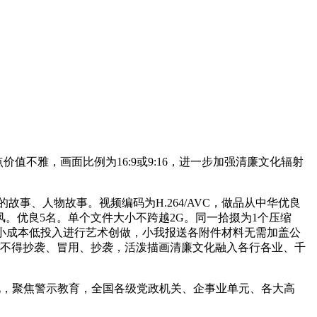
价值不雅，画面比例为16:9或9:16，进一步加强清廉文化辐射
事、人物故事。视频编码为H.264/AVC，做品从中华优良
。优良5名。单个文件大小不跨越2G。同一拾掇为1个压缩
小成本低投入进行艺术创做，小我报送各附件材料无需加盖公
，不得抄袭、冒用、抄袭，活泼描画清廉文化融入各行各业、千
现，聚焦警示教育，全国各级党政机关、企事业单元、各大高