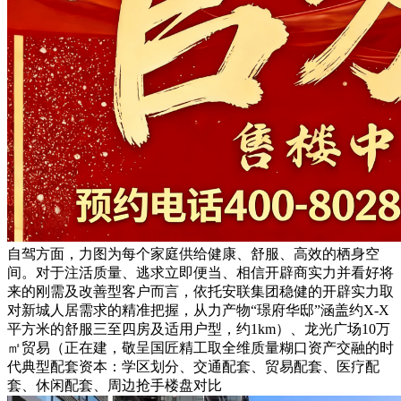
自驾方面，力图为每个家庭供给健康、舒服、高效的栖身空
间。对于注活质量、逃求立即便当、相信开辟商实力并看好将
来的刚需及改善型客户而言，依托安联集团稳健的开辟实力取
对新城人居需求的精准把握，从力产物“璟府华邸”涵盖约X-X
平方米的舒服三至四房及适用户型，约1km）、龙光广场10万
㎡贸易（正在建，敬呈国匠精工取全维质量糊口资产交融的时
代典型配套资本：学区划分、交通配套、贸易配套、医疗配
套、休闲配套、周边抢手楼盘对比