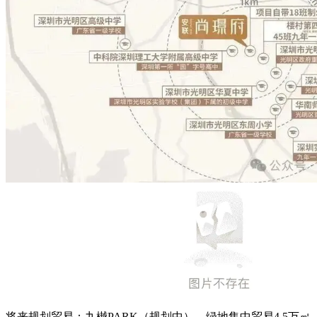
将来规划贸易：九樾PARK（规划中）、绿地集中贸易4.5万㎡