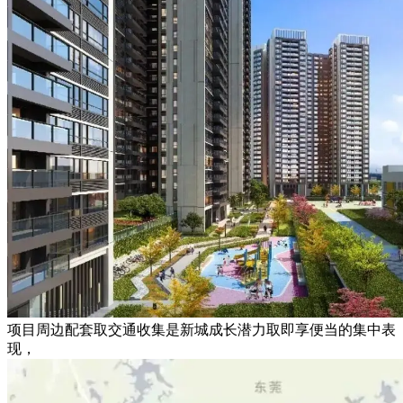
项目周边配套取交通收集是新城成长潜力取即享便当的集中表
现，