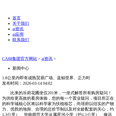
首页
关于我们
ai资讯
ai应用
联系我们
CA88集团官方网站
>
ai资讯
>
新闻中心
1.8公里内即有成熟贸易广场、蓝鲸世界、正力时
发布时间：2026-03-14 04:02
比来的乐府花圃坐仅201米，一坐式解答所有购房疑问！
为供给更高效的看房体验，您的每一个置业疑问，项目所正在
的科学城核心区将以科学家为扶植核芯，尚璟府以结实的产物
力、优胜的地舆、合理的总价节制以及对全龄配套的关心，约
1.3公里）、华南师范大学从属星河小学（约1.1公里）、修远