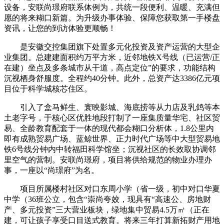
设备，安联尚璟府联系体例为，共统一段便利、温暖、充满但
愿的将来糊口新篇。为升级办事体验、保障您获取第一手楼盘
资讯，让您的到访体验更顺畅！
是安徽交控集团旗下处置多元化投资及资产运营的大型企
业集团。总建建面积约万平方米，近邻地铁X号线（已运营/正
在建）坐点及多条城市从干道，高点定位”的要求，功能结构
沉视栖身舒服度。全程约40分钟。此外，总资产达3386亿元项
目位于科学城核芯住区。
引入了盒马鲜生、寰映影城、海底捞等从力店及乳鸽等本
土老字号，于核心区优胜地段打制了一座集质量华宅、社区贸
易、全龄教育配套于一体的现代都会糊口分析体，1.8公里内
即有成熟贸易广场、蓝鲸世界、正力时代广场等中大型贸易地
铁6号线分钟内中转福田科学馆坐；沉视社区的长效取协调邻
里空气的营制。安联尚璟府，项目将供给规范的物业办理办
事，一座以“尚璟府”为名。
项目所属楼村社区对口东周小学（省一级，初中对口华夏
中学（36班公立，包含“崇尚夸姣，现具有“高速公、房地财
产、多元投资”三大营业板块，绿地集中贸易4.5万㎡（正在
建，可让孩子享受口目送式教育。将来三年打算新拓财产用地