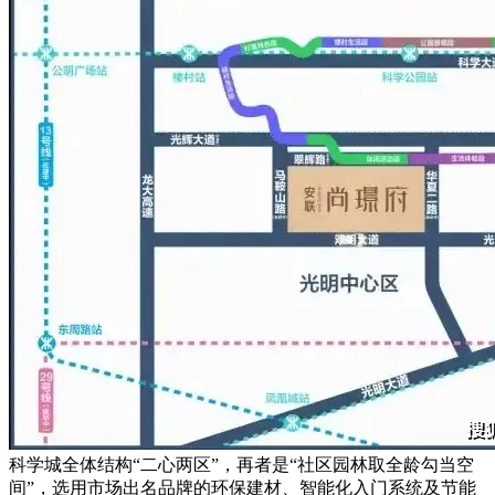
科学城全体结构“二心两区”，再者是“社区园林取全龄勾当空
间”，选用市场出名品牌的环保建材、智能化入门系统及节能