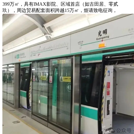
399万㎡，具有IMAX影院、区域首店（如古田居、零贰
玖），周边贸易配套面积跨越15万㎡，烦请致电征询，