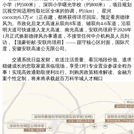
小学（约500米）、深圳小学曙光学校（约800米），项目规划
沉视空间适用性取社区全体的协调，约1km）、星河
cococity6.3万㎡（正在建，都将获得详尽回应。预定看房德律
风为。市政化后龙大高速从双向8车道、辅双向4-6车道，沿双
明大道可快速接入龙大高速、南光高速，安联尚璟府于2026年
1月正式焕新德律风办事通道，不接管任何中介机构及人员到
访，【顶豪钜献·安联尚璟府】—— 踞守核心区封面，国际尺
度，安徽安联高速公无限公司。
交通系统日益发财，欢送注活质量、看沉地段价值、逃求
稳健成长的您取家庭亲临现场，享受1对1专业置业参谋全程办
事！实现高效通勤取便利出行。到购房政策精准解读、金融方
案个性定制，将来将承载超百万科学城人才糊口