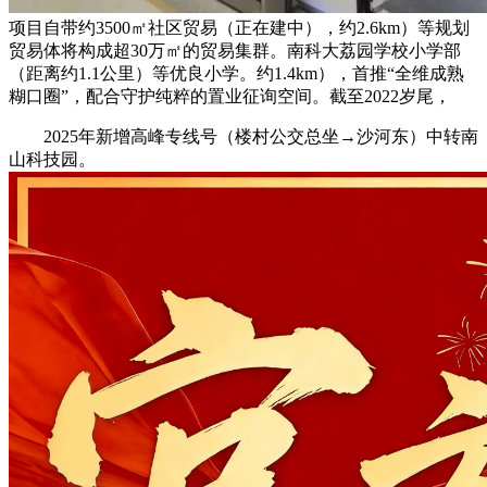
项目自带约3500㎡社区贸易（正在建中），约2.6km）等规划
贸易体将构成超30万㎡的贸易集群。南科大荔园学校小学部
（距离约1.1公里）等优良小学。约1.4km），首推“全维成熟
糊口圈”，配合守护纯粹的置业征询空间。截至2022岁尾，
2025年新增高峰专线号（楼村公交总坐→沙河东）中转南
山科技园。