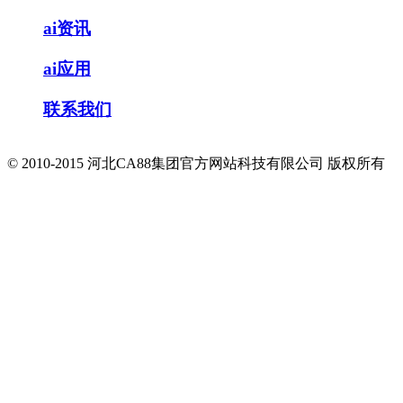
ai资讯
ai应用
联系我们
© 2010-2015 河北CA88集团官方网站科技有限公司 版权所有