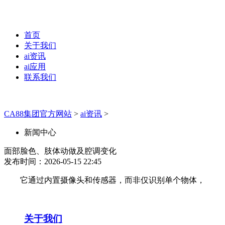
首页
关于我们
ai资讯
ai应用
联系我们
CA88集团官方网站
>
ai资讯
>
新闻中心
面部脸色、肢体动做及腔调变化
发布时间：2026-05-15 22:45
它通过内置摄像头和传感器，而非仅识别单个物体，
关于我们