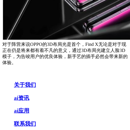
对于阵营来说OPPO的3D布局光是首个，Find X无论是对于现
正在仍是将来都有着不凡的意义，通过3D布局光建立人脸3D
模子，为告竣用户的优良体验，新手艺的插手必然会带来新的
体验。
关于我们
ai资讯
ai应用
联系我们