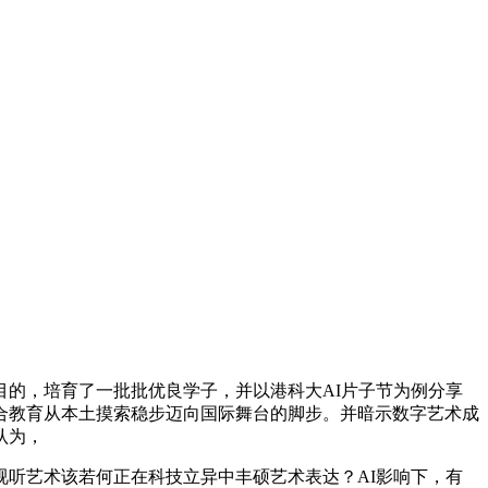
的，培育了一批批优良学子，并以港科大AI片子节为例分享
合教育从本土摸索稳步迈向国际舞台的脚步。并暗示数字艺术成
认为，
听艺术该若何正在科技立异中丰硕艺术表达？AI影响下，有