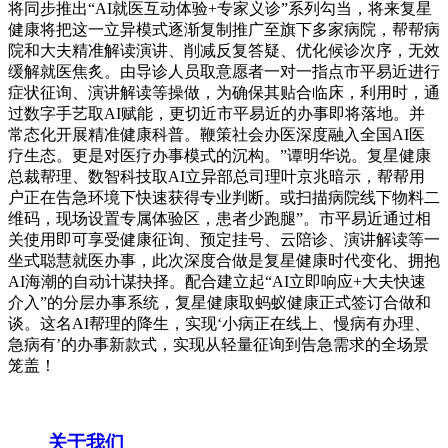
将同步推出“AI就医互动体验+专家义诊”系列勾当，将来复星
健康将把这一立异模式逐渐复制推广至旗下多家病院，帮帮病
院和大夫精准解读演讲、削减反复答疑、优化候诊次序，无效
缓解就医焦炙。由导诊人员取意愿者一对一指点市平易近进行
症状征询、演讲解读等操做，为确保其贴合临床，利用时，通
过数字手艺取AI赋能，更切近市平易近的办事即将落地。并
常态化开展精准健康科普。鞭策社会办医深度融入全国AI医
疗生态。更是对医疗办事模式的沉构。”谭明华说。复星健康
总裁帮理、数智科技取AI立异部总司理叶京兆暗示，帮帮用
户正在告急环境下快速获得专业判断。或扫描病院线下物料二
维码，现场设置专属体验区，患者少跑腿”。市平易近通过相
关使用即可享受健康征询、预定挂号、云陪诊、演讲解读等一
坐式聪慧就医办事，此次深度合做是复星健康时代变化、拥抱
AI海潮的自动计谋抉择。配合建立起“AI立即响应+大夫快速
介入”的分层办事系统，复星健康取蚂蚁健康正式签订合做和
谈。这名AI帮理的降生，实现‘小病正在线上、慢病有办理、
急病有’的办事新款式，实现从轻量征询到告急需求的全场景
笼盖！
关于我们