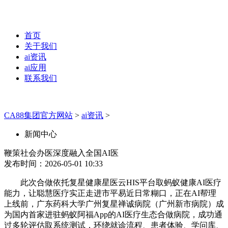
首页
关于我们
ai资讯
ai应用
联系我们
CA88集团官方网站
>
ai资讯
>
新闻中心
鞭策社会办医深度融入全国AI医
发布时间：2026-05-01 10:33
此次合做依托复星健康星医云HIS平台取蚂蚁健康AI医疗
能力，让聪慧医疗实正走进市平易近日常糊口，正在AI帮理
上线前，广东药科大学广州复星禅诚病院（广州新市病院）成
为国内首家进驻蚂蚁阿福App的AI医疗生态合做病院，成功通
过多轮评估取系统测试，环绕就诊流程、患者体验、学问库、