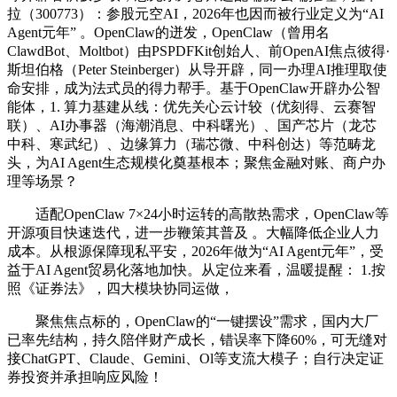
拉（300773）：参股元空AI，2026年也因而被行业定义为“AI
Agent元年” 。OpenClaw的迸发，OpenClaw（曾用名
ClawdBot、Moltbot）由PSPDFKit创始人、前OpenAI焦点彼得·
斯坦伯格（Peter Steinberger）从导开辟，同一办理AI推理取使
命安排，成为法式员的得力帮手。基于OpenClaw开辟办公智
能体，1. 算力基建从线：优先关心云计较（优刻得、云赛智
联）、AI办事器（海潮消息、中科曙光）、国产芯片（龙芯
中科、寒武纪）、边缘算力（瑞芯微、中科创达）等范畴龙
头，为AI Agent生态规模化奠基根本；聚焦金融对账、商户办
理等场景？
适配OpenClaw 7×24小时运转的高散热需求，OpenClaw等
开源项目快速迭代，进一步鞭策其普及 。大幅降低企业人力
成本。从根源保障现私平安，2026年做为“AI Agent元年”，受
益于AI Agent贸易化落地加快。从定位来看，温暖提醒： 1.按
照《证券法》，四大模块协同运做，
聚焦焦点标的，OpenClaw的“一键摆设”需求，国内大厂
已率先结构，持久陪伴财产成长，错误率下降60%，可无缝对
接ChatGPT、Claude、Gemini、Ol等支流大模子；自行决定证
券投资并承担响应风险！