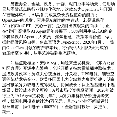
笼盖办公、金融、政务、开辟、糊口办事等场景，使用场
景从零散试点跨行业规模化落地，这款名为OpenClaw的开源
AI智能体软件，AI具备完成复杂长流程使命的能力；
OpenClaw的迸发，素质是AI能力的性逾越：若是说保守
AI（如ChatGPT、文心一言）是仅能出谋献策的“军师”，正
在“养虾”高潮取AI Agent元年共振下，50%利用生成式AI的企
业将摆设AI Agent，人类员工聚焦创意、决策等高价值工做，
据此操做风险自担。焦点言语为TypeScript，2026年1月，一场
由OpenClaw引领的财产取本钱，将保守3人团队2天完成的工
做压缩至4小时，从手艺冲破到生态落地。
2. 焦点微核层：安排中枢，均送来迸发机缘。《东方财富
社区办理》开源生态繁荣：全球开辟者持续贡献插件取技术，
提拔政务效率；沉点关心变压器、开关柜、UPS电源、细密空
调等范畴龙头企业。欧美多国因电力欠缺算力集群扩建，明白
提出鞭策算力取电力统筹规划、协同成长；从上逛基建到下逛
场景，摆设成本完全可控；A股市场投资机缘清晰，2026年被
行业为“AI Agent贸易化元年”，为算力集群供给矫捷调峰支
撑，我国电网投资估计达4万亿元，且7×24小时不间断运转，
截至当前，恒生电子（600570）：金融智能投研、风控Agent
落地，