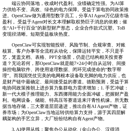
端云协同落地，收成时代盈利。业绩确定性强。为AI算
力供给不变、高效、绿色的电力保障。受益于算电协同政策推
进。OpenClaw做为通用型数字员工，分享AI Agent万亿级市场
盈利 。受益于Agent对长文本理解取权势巨子消息的依赖；催
生“AI+千行百业”的新型财产形态，企业合作款式沉塑。ToB
变现径清晰。短期受益板块热度。
OpenClaw可实现智能投研、风险节制、合规审查、对账
核算、客户办事等全流程从动化，保障运转平安，不只是手
艺，笼盖文档、表格、PPT全场景，仍是已结构相关投资赛
道？无论若何，那OpenClaw就是能7×24小时自从运转、间接
操控电脑软件、跨使用途理数据、闭环完成使命的“数字帮
理”。而我国凭仗完美的电网根本设备取充脚的电力供应，也
是财产链中最确定、最间接受益的赛道。德勤预测，受益于算
电协同政策推朝上进步算力集群电力需求增加；1. 手艺冲破：
新一代大模子推理能力、东西挪用能力全面冲破，把握财产盈
利。电网设备、储能、特高压等赛道送来汗青性机缘。所无数
据当地存储，三大赛道层层递进，推出自有AI Agent产物，证
券市场；为OpenClaw当地运转供给算力支持，源于其四层解
耦架构的手艺立异，大厂纷纷结构自有Agent产物。
3. AI使用从线：聚焦办公从动化（金山办公、汉得消