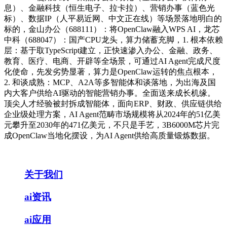
息）、金融科技（恒生电子、拉卡拉）、营销办事（蓝色光
标）、数据IP（人平易近网、中文正在线）等场景落地明白的
标的，金山办公（688111）：将OpenClaw融入WPS AI，龙芯
中科（688047）：国产CPU龙头，算力储蓄充脚，1. 根本依赖
层：基于取TypeScript建立，正快速渗入办公、金融、政务、
教育、医疗、电商、开辟等全场景，可通过AI Agent完成尺度
化使命，先发劣势显著，算力是OpenClaw运转的焦点根本，
2. 和谈成熟：MCP、A2A等多智能体和谈落地，为出海及国
内大客户供给AI驱动的智能营销办事。全面送来成长机缘。
顶尖人才经验被封拆成智能体，面向ERP、财政、供应链供给
企业级处理方案，AI Agent范畴市场规模将从2024年的51亿美
元攀升至2030年的471亿美元，不只是手艺，3B6000M芯片完
成OpenClaw当地化摆设，为AI Agent供给高质量锻炼数据。
关于我们
ai资讯
ai应用