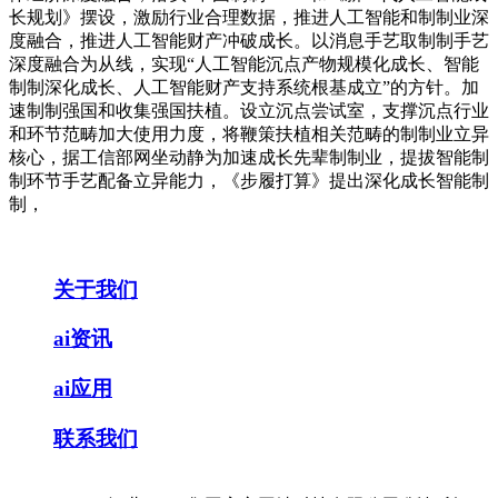
长规划》摆设，激励行业合理数据，推进人工智能和制制业深
度融合，推进人工智能财产冲破成长。以消息手艺取制制手艺
深度融合为从线，实现“人工智能沉点产物规模化成长、智能
制制深化成长、人工智能财产支持系统根基成立”的方针。加
速制制强国和收集强国扶植。设立沉点尝试室，支撑沉点行业
和环节范畴加大使用力度，将鞭策扶植相关范畴的制制业立异
核心，据工信部网坐动静为加速成长先辈制制业，提拔智能制
制环节手艺配备立异能力，《步履打算》提出深化成长智能制
制，
关于我们
ai资讯
ai应用
联系我们