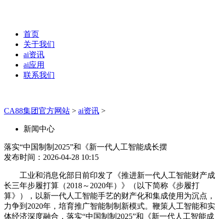
首页
关于我们
ai资讯
ai应用
联系我们
CA88集团官方网站
>
ai资讯
>
新闻中心
落实“中国制制2025”和《新一代人工智能成长摆
发布时间：2026-04-28 10:15
工业和消息化部日前印发了《推进新一代人工智能财产成
长三年步履打算（2018～2020年）》（以下简称《步履打
算》），以新一代人工智能手艺的财产化和集成使用为沉点，
力争到2020年，培育推广智能制制新模式。鞭策人工智能和实
体经济深度融合，落实“中国制制2025”和《新一代人工智能成