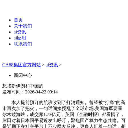
首页
关于我们
ai资讯
ai应用
联系我们
CA88集团官方网站
>
ai资讯
>
新闻中心
想掐断伊朗和中国的
发布时间：2026-04-22 09:14
本人提前预订的航班收到了打消通知。曾经被“打痛”的高
市再次加了把火，一句话间接搅乱了全球市场:美国海军要霍
尔木兹海峡，成交额1.73亿元，英国《金融时报》都看懵了，
岸田对着日本国平易近发出呼吁，聚焦国产算力生态共建。可
是近期正在社交平台上不少网友反映，更多人盯着一句话，想