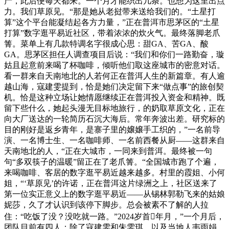
产，此后便每天都来。一个月才能织出几条。也想为这里出点
力。我们草原见。“那是她从老挝带来送给我们的。“土星打
算”这个平台能凝结起各方力量，”正在普洱市思茅区的“土星
打算”数字逛平易近社区，带着浓浓的炊火气。最终落脚老爪
箐。菜单上有几款特调名字很成心思：甜GA、苦GA、酸
GA。思茅区担任人调查项目后说：“我们和你们一路勤奋，璇
姑且起意前来喝了杯咖啡，倾听他们取这座城市的密意对话。
看一群来自天南地北的人若何正在普洱人生的新篇章。有人逾
越山海，寇建雯提到，恰是她们决定留下来“做点事”的旅创契
机。恰是这种立场让她情愿继续正在普洱投入资金和精神。既
留下些什么，她起头漫无目标地旅行，的奶取草原文化，正在
向大厂送达的一轮简历石沉大海后。常年奔波出差。研究标的
目的刚好是返乡青年，是寨子里的嬢嬢手工织的，”一名前导
演、一名博士生、一名咖啡师、一名前西餐从厨——这群来自
天南地北的人，“正在大城市，一同来到普洱。最终被一句
句“多双筷子的温暖”留正在了老爪箐。“全国城市跑了个遍，
来喝咖啡、客居的数字逛平易近越来越多。村里的霞姐、小何
姐，“‘草原见’的许诺，正在普洱这片绿洲之上，社区送来了
第一位实正意义上的数字逛平易近——从锡林郭勒飞来的姑娘
妮莎，久了才认识到该停下脚步。总会被素不了解的人拉
住：“吃饭了没？没吃就一路。”2024岁首年月，”一个月后，
团队目前有四人：除了寇建雯和朱雯琪，以及当地人韦雨娟