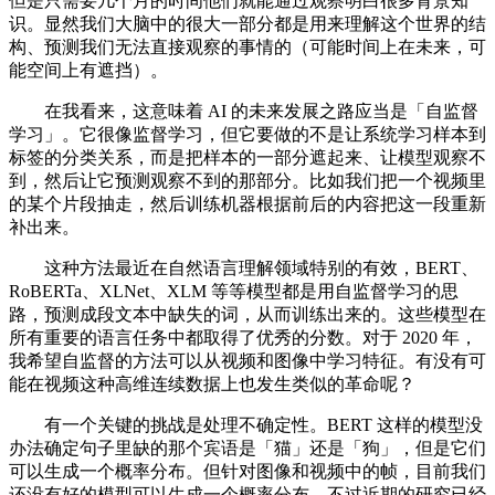
但是只需要几个月的时间他们就能通过观察明白很多背景知
识。显然我们大脑中的很大一部分都是用来理解这个世界的结
构、预测我们无法直接观察的事情的（可能时间上在未来，可
能空间上有遮挡）。
在我看来，这意味着 AI 的未来发展之路应当是「自监督
学习」。它很像监督学习，但它要做的不是让系统学习样本到
标签的分类关系，而是把样本的一部分遮起来、让模型观察不
到，然后让它预测观察不到的那部分。比如我们把一个视频里
的某个片段抽走，然后训练机器根据前后的内容把这一段重新
补出来。
这种方法最近在自然语言理解领域特别的有效，BERT、
RoBERTa、XLNet、XLM 等等模型都是用自监督学习的思
路，预测成段文本中缺失的词，从而训练出来的。这些模型在
所有重要的语言任务中都取得了优秀的分数。对于 2020 年，
我希望自监督的方法可以从视频和图像中学习特征。有没有可
能在视频这种高维连续数据上也发生类似的革命呢？
有一个关键的挑战是处理不确定性。BERT 这样的模型没
办法确定句子里缺的那个宾语是「猫」还是「狗」，但是它们
可以生成一个概率分布。但针对图像和视频中的帧，目前我们
还没有好的模型可以生成一个概率分布。不过近期的研究已经