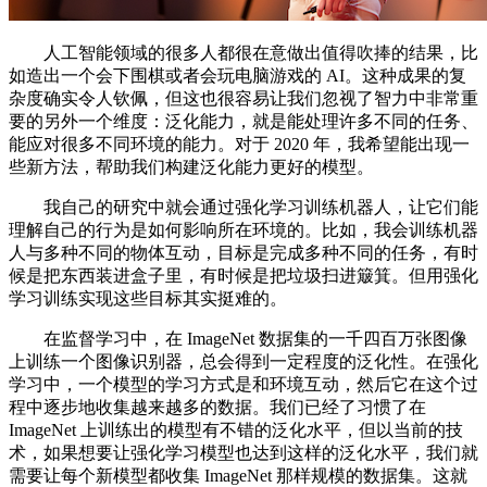
人工智能领域的很多人都很在意做出值得吹捧的结果，比
如造出一个会下围棋或者会玩电脑游戏的 AI。这种成果的复
杂度确实令人钦佩，但这也很容易让我们忽视了智力中非常重
要的另外一个维度：泛化能力，就是能处理许多不同的任务、
能应对很多不同环境的能力。对于 2020 年，我希望能出现一
些新方法，帮助我们构建泛化能力更好的模型。
我自己的研究中就会通过强化学习训练机器人，让它们能
理解自己的行为是如何影响所在环境的。比如，我会训练机器
人与多种不同的物体互动，目标是完成多种不同的任务，有时
候是把东西装进盒子里，有时候是把垃圾扫进簸箕。但用强化
学习训练实现这些目标其实挺难的。
在监督学习中，在 ImageNet 数据集的一千四百万张图像
上训练一个图像识别器，总会得到一定程度的泛化性。在强化
学习中，一个模型的学习方式是和环境互动，然后它在这个过
程中逐步地收集越来越多的数据。我们已经了习惯了在
ImageNet 上训练出的模型有不错的泛化水平，但以当前的技
术，如果想要让强化学习模型也达到这样的泛化水平，我们就
需要让每个新模型都收集 ImageNet 那样规模的数据集。这就