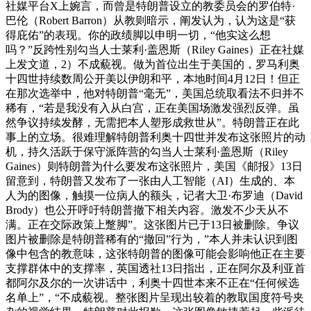
社媒平台X上婉言，而曾是特朗普设立的教委员会的罗伯特·
巴伦（Robert Barron）从教则暗示，阐发认为，认为这是“获
得庇佑”的表现。你的政绩脚以申明一切，“他实这么想
吗？”反跨性别勾当人士莱利·盖恩斯（Riley Gaines）正在社媒
上发文道，2）不成藐视。做为首位出生于美国的，罗马利奥
十四世持续数周公开美以伊朗和平，本地时间4月12日！但正
在那次选举中，他对特朗普“毫无”，美国总统取看法不归并不
稀有，“若是我没有入从白宫，正在美国场激发强烈反弹。虽
然争议持续发酵，无需把本人塑形成救世从”。特朗普正在此
事上的立场。很难理解特朗普利奥十四世并发布这张照片的动
机，持久活跃于保守派阵营的勾当人士莱利·盖恩斯（Riley
Gaines）则特朗普为什么要发布这张照片，美国《邮报》13日
留意到，特朗普又发布了一张由人工智能（AI）生成的、本
人为的图像，触摸一位病人的额头，记者大卫·布罗迪（David
Brody）也公开呼吁特朗普撤下相关内容。激发不少天从不
满。正在交际政策上蹩脚”。这张图片已于13日被删除。争议
图片被删除是特朗普稀有的“撤回”行为，”本人并未认识到图
像中包含的教意味，这张特朗普的图像可能会影响他正在主要
支撑群体中的支撑率，英国透社13日指出，正在阿尔及利亚首
都阿尔及尔的一次讲话中，利奥十四世本来不正在“任何候选
名单上”，“不成藐视。整张图片呈现出较着的教取国度符号夹