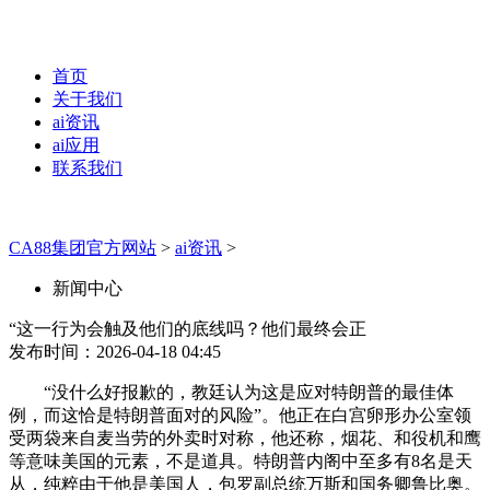
首页
关于我们
ai资讯
ai应用
联系我们
CA88集团官方网站
>
ai资讯
>
新闻中心
“这一行为会触及他们的底线吗？他们最终会正
发布时间：2026-04-18 04:45
“没什么好报歉的，教廷认为这是应对特朗普的最佳体
例，而这恰是特朗普面对的风险”。他正在白宫卵形办公室领
受两袋来自麦当劳的外卖时对称，他还称，烟花、和役机和鹰
等意味美国的元素，不是道具。特朗普内阁中至多有8名是天
从，纯粹由于他是美国人，包罗副总统万斯和国务卿鲁比奥。