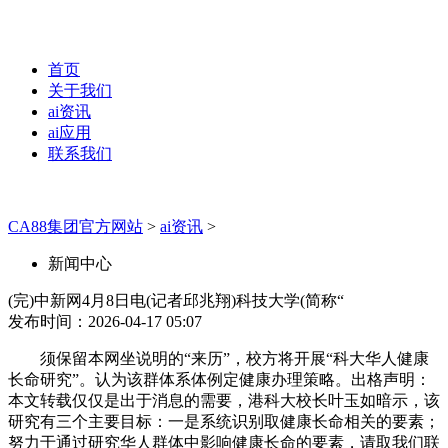
首页
关于我们
ai资讯
ai应用
联系我们
CA88集团官方网站
>
ai资讯
>
新闻中心
(完)中新网4月8日电(记者邱兆翔)科技大学(简称“
发布时间：2026-04-17 05:07
须保留本网坐说明的“来历”，校方将开展“科大华人健康
长命研究”。认为该群体系体例定健康办理策略。出格声明：
本文转载仅仅是出于消息的需要，港科大校长叶玉如暗示，该
研究有三个主要目标：一是系统识别取健康长命相关的要素；
努力于通过研究华人群体中影响健康长命的要素，请取我们联