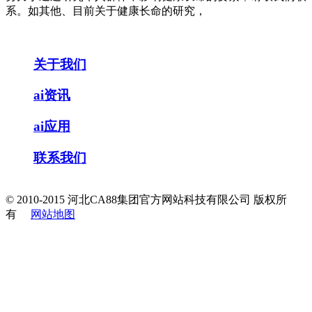
系。如其他、目前关于健康长命的研究，
关于我们
ai资讯
ai应用
联系我们
© 2010-2015 河北CA88集团官方网站科技有限公司 版权所
有
网站地图