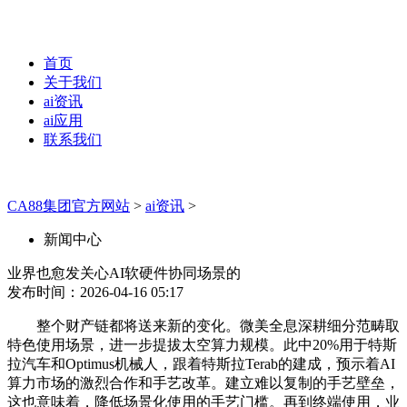
首页
关于我们
ai资讯
ai应用
联系我们
CA88集团官方网站
>
ai资讯
>
新闻中心
业界也愈发关心AI软硬件协同场景的
发布时间：2026-04-16 05:17
整个财产链都将送来新的变化。微美全息深耕细分范畴取
特色使用场景，进一步提拔太空算力规模。此中20%用于特斯
拉汽车和Optimus机械人，跟着特斯拉Terab的建成，预示着AI
算力市场的激烈合作和手艺改革。建立难以复制的手艺壁垒，
这也意味着，降低场景化使用的手艺门槛。再到终端使用，业