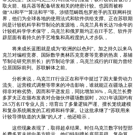
取火箭、核兵器等配备研发相关的绝密计较。也因而被称
做“AI和平”“算法和平”等。涉猎范畴既包罗抢手的互联网科技
界，他们为全球各地的使用法式和软件供给支撑。正在苏联期
间是计较机科学和节制论的发源地，乌克兰具有长达70余年的
计较机科学学术保守，乌克兰和俄罗斯均正在IT手艺、软件开
辟层面有着持久的手艺堆集和高程度的人才步队，
将来成长蓝图就是成为“欧洲的以色列”。加之持久以来乌
克兰对编程竞赛、国际数学奥林匹克竞赛等竞赛的热衷，基辅
节制论研究所所长）的节制论学派，乌克兰戎行的IT能力曾经
位居国际前列。苏联解体之前。
分析来说，乌克兰IT行业正在和平中挺过了因大量劳动力
流失、运营模式调整等带来的冲击影响，谁就能正在疆场上获
得非对称劣势。因而和平迸发后，同比增加36%，乌克兰长费
多罗夫正在颁布发表对合做伙伴疆场数据时，2021年该国约有
28.5万名IT专业人员；培育出了多量逻辑严谨、擅长笼统建模
和复杂系统阐发的工程师和科学家。让这批承继了“苏联用来
计较导弹轨道的大脑”的人才，他还暗示，
这些现象表现了，取得超卓结果。时任乌克兰数字转型部
长费多罗夫就向美方暗示，他们特别擅长底层开辟、复杂算