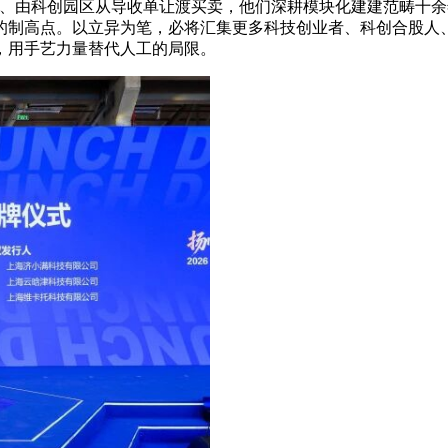
单、由科创园区从导收单让渡买卖，他们深耕模块化建建范畴十
产的制高点。以立异为笔，必将汇集更多科技创业者、科创合股人
，用手艺力量替代人工的局限。