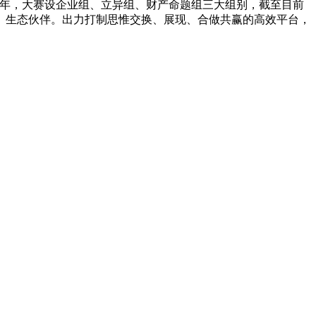
余年，大赛设企业组、立异组、财产命题组三大组别，截至目前
、生态伙伴。出力打制思惟交换、展现、合做共赢的高效平台，