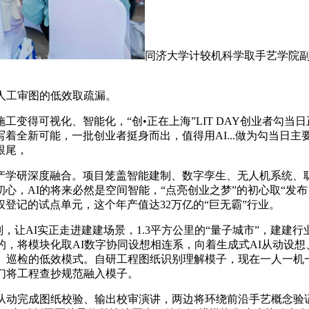
同济大学计较机科学取手艺学院副
人工审图的低效取疏漏。
得可视化、智能化，“创•正在上海”LIT DAY创业者勾当日
着全新可能，一批创业者挺身而出，值得用AI...做为勾当日
跟尾，
学研深度融合。项目笼盖智能建制、数字孪生、无人机系统、聪
心，AI的将来必然是空间智能，“点亮创业之梦”的初心取“发
登记的试点单元，这个年产值达32万亿的“巨无霸”行业。
让AI实正走进建建场景，1.3平方公里的“量子城市”，建建行
的，将模块化取AI数字协同设想相连系，向着生成式AI从动设想
测、巡检的低效模式。自研工程图纸识别理解模子，现在一人一机
们将工程查抄规范融入模子。
动完成图纸校验、输出校审演讲，两边将环绕前沿手艺概念验证