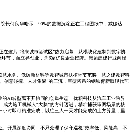
院长何良华暗示，90%的数据沉淀正在工程图纸中，减碳达
正在这片“将来城市尝试区”热力启幕，从模块化建制到数字协
主要环节，而立异创业，为6家优良企业授牌。鞭策建建行业向绿
慧水务、低碳新材料等数智城市扶植环节范畴，慧之建数智科
布、创意碰撞、人才集聚”的三沉，巨型塔吊的钢铁臂膀取现代艺
业的AI转型离不开协同的创重生态，优积科技从汽车工业跨界
、成为施工机械人“大脑”的方针迈进，精准捕获审图场景的核
一小时即可精准完成，以往三人一天才能完成的土方算量，里
、开展深度协同，不只处理了保守巡检“效率低、风险高、不