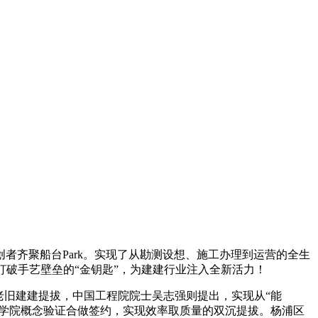
齐聚船台Park。实现了从勘测设想、施工办理到运营的全生
打破手艺壁垒的“金钥匙”，为建建行业注入全新活力！
老旧建建提拔，中国工程院院士吴志强则提出，实现从“能
机学院概念验证合做签约，实现效率取质量的双沉提拔。杨浦区