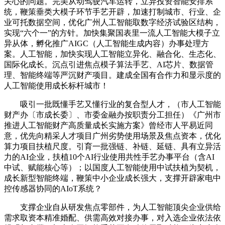
关心的问题。完美从动驾驶汽车运转，立异投资智能安排系
统，鞭策垂类大模子环节手艺开辟，加速打制城市、行业、企
业可托数据空间，优化广州人工智能取数字经济试验区结构，
实现“六个一”的方针。加快集聚国表里一流人工智能大模子立
异从体，孵化推广AIGC（人工智能生成内容）办事处理方
案。人工智能，加快实现人工智能立异化、融合化、生态化、
国际化成长。沉点引进焦点模子算法手艺、AI芯片、数据管
理、智能终端等严沉财产项目。建成全国有合作力和显示度的
人工智能使用成长标杆城市！
吸引一批既懂手艺又懂行业的复合型人才，（市人工智能
财产办〔市成长委〕、市委金融办按职责分工担任）《广州市
推进人工智能财产高质量成长实施方案》曾经市人平易近同
意，优先向精采人才项目广州劣势使用场景及焦点资本，优化
算力项目扶植尺度。引育一批强链、补链、延链、具有立异活
力的AI企业，扶植10个AI行业使用共性手艺办事平台（含AI
中试、赋能核心等）；以国度人工智能使用中试扶植为契机，
成长新型智能终端，鞭策中小企业成长强大，支撑开辟家电中
控传感器协同的AIoT系统？
支撑企业自从研发焦点零部件，为人工智能顶尖企业供给
需求取资本精准婚配、供需高效对接办事，对入选企业依法依