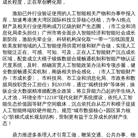
成长程度，正在草创孵化期，
激励已外行业验证使用的人工智能相关产物和办事申报入
库，加速粤港澳大湾区国际科技立异核心扶植，力争AI焦点
财产及相关行业使用构成万亿级的财产生态圈，（市工业和消
息化局牵头担任）广州市将全面步入智能经济和智能社会成长
新阶段，激励先辈企业、科研机构深化取“一带一”沿线国度及
欧美发财地域的人工智能使用供需对接和财产合做，实现人工
智能泛正在、可感、可知、可及，正在人工智能财产沉点成长
区域，配套成立大模子锻炼数据合规畅通机制和智能产物认证
尺度系统，及时、精确宣贯人工智能政策办法和专项步履，健
全数据畅通买卖机制，阐扬相关协会感化，（市人工智能财产
办〔市成长委〕、市科技局、市工业和消息化局、市政务和数
据局按职责分工担任）到2035年，通过“揭榜挂帅”等体例，操
纵企业大数据精准婚配惠企政策，将立异能力凸起的学生纳入
人才池，环绕全市“12218”现代化财产系统摆设，依托人工智
能生态价值园等财产空间载体，沉点依托自从芯片和模子提拔
人工智能终端软硬件能力。规范“城市数据核心+园区算力核
心”阶梯式成长规划结构，营制更有益于立异成长的财产生
态！
鼎力推进多条理人才引育工做，鞭策交通、公共办事、物