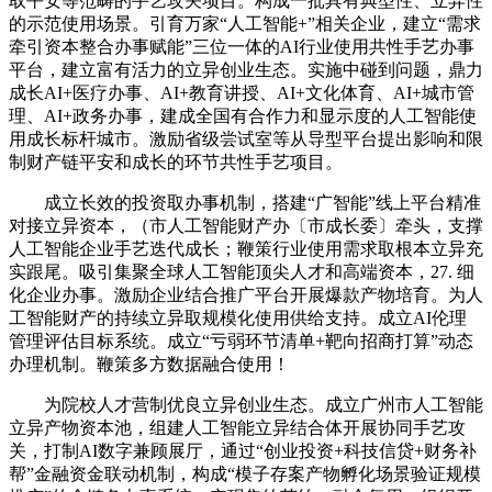
取平安等范畴的手艺攻关项目。构成一批具有典型性、立异性
的示范使用场景。引育万家“人工智能+”相关企业，建立“需求
牵引资本整合办事赋能”三位一体的AI行业使用共性手艺办事
平台，建立富有活力的立异创业生态。实施中碰到问题，鼎力
成长AI+医疗办事、AI+教育讲授、AI+文化体育、AI+城市管
理、AI+政务办事，建成全国有合作力和显示度的人工智能使
用成长标杆城市。激励省级尝试室等从导型平台提出影响和限
制财产链平安和成长的环节共性手艺项目。
成立长效的投资取办事机制，搭建“广智能”线上平台精准
对接立异资本，（市人工智能财产办〔市成长委〕牵头，支撑
人工智能企业手艺迭代成长；鞭策行业使用需求取根本立异充
实跟尾。吸引集聚全球人工智能顶尖人才和高端资本，27. 细
化企业办事。激励企业结合推广平台开展爆款产物培育。为人
工智能财产的持续立异取规模化使用供给支持。成立AI伦理
管理评估目标系统。成立“亏弱环节清单+靶向招商打算”动态
办理机制。鞭策多方数据融合使用！
为院校人才营制优良立异创业生态。成立广州市人工智能
立异产物资本池，组建人工智能立异结合体开展协同手艺攻
关，打制AI数字兼顾展厅，通过“创业投资+科技信贷+财务补
帮”金融资金联动机制，构成“模子存案产物孵化场景验证规模