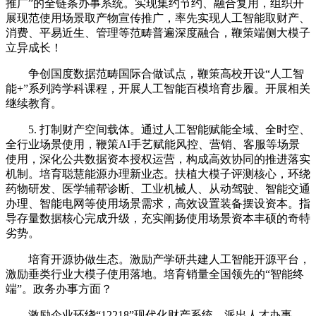
推广”的全链条办事系统。实现集约节约、融合复用，组织开
展现范使用场景取产物宣传推广，率先实现人工智能取财产、
消费、平易近生、管理等范畴普遍深度融合，鞭策端侧大模子
立异成长！
争创国度数据范畴国际合做试点，鞭策高校开设“人工智
能+”系列跨学科课程，开展人工智能百模培育步履。开展相关
继续教育。
5. 打制财产空间载体。通过人工智能赋能全域、全时空、
全行业场景使用，鞭策AI手艺赋能风控、营销、客服等场景
使用，深化公共数据资本授权运营，构成高效协同的推进落实
机制。培育聪慧能源办理新业态。扶植大模子评测核心，环绕
药物研发、医学辅帮诊断、工业机械人、从动驾驶、智能交通
办理、智能电网等使用场景需求，高效设置装备摆设资本。指
导存量数据核心完成升级，充实阐扬使用场景资本丰硕的奇特
劣势。
培育开源协做生态。激励产学研共建人工智能开源平台，
激励垂类行业大模子使用落地。培育销量全国领先的“智能终
端”。政务办事方面？
激励企业环绕“12218”现代化财产系统，派出人才办事