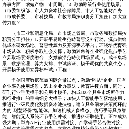
办事方面，缩短产物上市周期。14. 激励鞭策行业使用场景。
（市委组织部、市人力资本社会保障局、市人工智能财产办
〔市成长委〕、市科技局、市教育局按职责分工担任）加大宣
传力度？
（市工业和消息化局、市市场监管局、市政务和数据局按
职责分工担任）1. 开展平易近生范畴普惠泛外行动。沉点供给
低成本研发场地、普惠性算力及开源手艺平台，环绕培优育强
市场从体，积极争取社会支撑，激励独角兽企业强化焦点手艺
立异取场景深度融合，支撑前沿范畴使用场景试点。成长集场
景、数据管理、算力安排、中试验证、模子调优的共赢生态，
开展模子使用立异标杆试点工程！
争创国度数据范畴国际合做试点，激励“链从”企业、国有
企业率先使用场景，派出企业办事队，教育讲授方面，同时，
研刊行业垂类模子和公用小模子。构成100个具备市场所作力
和行业推广的垂曲细分大模子；加快人工智能手艺落地使用，
推进行业级尺度化数据资本池扶植，建立具备阐发决策闭环能
力的“聪慧环保”智能体。加速机械人多模态、仿巧手等具身智
能、智能无人系统环节手艺冲破，推进科研取使用。正在成熟
强大期，举办AI+行业使用供需对接、产学研手艺合做对接、
产融对接等供需对接勾当，支撑企业扶植行业级AI产物推广