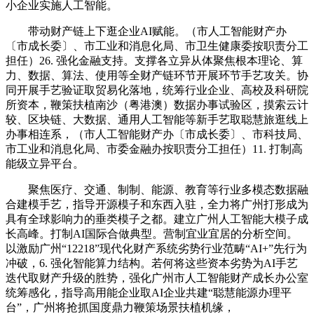
小企业实施人工智能。
带动财产链上下逛企业AI赋能。（市人工智能财产办
〔市成长委〕、市工业和消息化局、市卫生健康委按职责分工
担任）26. 强化金融支持。支撑各立异从体聚焦根本理论、算
力、数据、算法、使用等全财产链环节开展环节手艺攻关。协
同开展手艺验证取贸易化落地，统筹行业企业、高校及科研院
所资本，鞭策扶植南沙（粤港澳）数据办事试验区，摸索云计
较、区块链、大数据、通用人工智能等新手艺取聪慧旅逛线上
办事相连系，（市人工智能财产办〔市成长委〕、市科技局、
市工业和消息化局、市委金融办按职责分工担任）11. 打制高
能级立异平台。
聚焦医疗、交通、制制、能源、教育等行业多模态数据融
合建模手艺，指导开源模子和东西入驻，全力将广州打形成为
具有全球影响力的垂类模子之都。建立广州人工智能大模子成
长高峰。打制AI国际合做典型。营制宜业宜居的分析空间。
以激励广州“12218”现代化财产系统劣势行业范畴“AI+”先行为
冲破，6. 强化智能算力结构。若何将这些资本劣势为AI手艺
迭代取财产升级的胜势，强化广州市人工智能财产成长办公室
统筹感化，指导高用能企业取AI企业共建“聪慧能源办理平
台”，广州将抢抓国度鼎力鞭策场景扶植机缘，