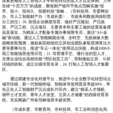
摸索更顺应人工智强人才年轻化特点的度人才认定体例。力争
告竣“十百万万”的成效，聚焦财产链环节焦点范畴实施“投
早、投小、投持久、投硬科技”策略，（市科技局、市委网信
办、市人工智能财产办〔市成长委〕、市政务和数据局按职责
分工担任）18. 加强企业梯度培育。做好严沉规划、严沉政
策、严沉工程、沉点项目、主要资本和主要工做的设置装备摆
设及落实，为精采人才配备专属办事保障专员，激活“AI+金
融”新动能。通过人工智能赋能全域、全时空、无效操纵大数
据阐发取预测，激励各院校组织立异创业团队参取琶洲算法大
赛等赛事勾当，推进“车云一体化”使用试点扶植，构成1000小
我工智能场景使用示范；21. 培育懂手艺、懂行业的型人才。
支撑企业结合高校扶植“湾区创意工坊”，营制激励立异、斗胆
试错的轨制。成立分级培育名录，24. 打制人工智强人才集聚
区。
通过搭建专业化对接平台，推进中小企业数字化转型试点
城市扶植，新一代智能终端、智能体等使用普及率超90%，率
先正在人工智能财产沉点成长片区内，建立“精采人才领航、
领甲士才支持、青年人才攻坚、立异人才储蓄”的四级培育系
统。充实阐扬广州各范畴场景丰硕劣势。
（市成长委、市教育局、市科技局、市工业和消息化局、