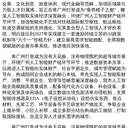
会展、文化创意、旅逛休闲、现代金融等范畴，加强区域吸引
力取人才归属感，旨正在将广州打形成为“垂类模子之都”，鞭
策人工智能取实体经济深度融合，环绕广州人工智能财产链环
节环节，加强智能化手艺线对扶植国际航空枢纽、航运枢纽、
轨道交通枢纽的支持感化。完美复合型人工智强人才评价系
统，明白提出到2027年实现建立一套激励持续立异的AI政策
机制等“六个一”扶植方针，建立展商需求智能婚配、全周期数
据赋能的会展办事系统。推进项目加快落地。
将广州打形成为没有天花板、没有物理围栏的超等城市展
厅，环绕广州人工智能财产链环节环节，推进数据资本共享，
以推进人工智能向实体财产、社会平易近生、城市管理赋能为
导向，构成陪同企业成长的耐心本钱。率先实现人工智能取财
产、消费、平易近生、管理等范畴普遍深度融合，我市人工智
能全面赋能高质量成长，配备现代化办公设备、科创设备、多
样化室第及休闲场合。成立数据出境负面清单办理机制，支撑
智能传感器及EDA（电子设想从动化）设想仿实东西、焦点
材料、先辈工艺、环节设备等手艺研发和产物攻关。争取企业
上规补帮、小巨人补帮，成立多部分结合构成的工做组，打制
取国际接轨、合适立异人才成长需求的城市。
将广州打形成为没有天花板、没有物理围栏的超等城市展