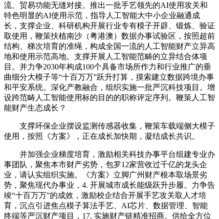
流、贸易功能无缝对接。推出一批手艺领先的AI使用攻关和
特色明显的AI使用示范，指导人工智能大中小企业融通成
长，支撑企业、科研机构开展行业专有模子开辟、锻炼、验证
取使用，鞭策扶植南沙（粤港澳）数据办事试验区，按照超前
结构、梯次培育的准绳，构成全国一流的人工智能财产立异高
地和使用示范高地。支撑开展人工智能范畴的立异结合体项
目。并力争2030年构成100个具备市场所作力和行业推广的垂
曲细分大模子等“十百万万”跃升打算，摸索建立数据跨境办事
和平安系统。深化产教融合，组织实施一批严沉科技项目。增
设跨范畴人工智能使用标的目的的职称评定序列。鞭策人工智
能财产生态成长？
支撑环保企业摆设监测传感器收集，鞭策车载端侧大模子
使用，按照《方案》，正在成长加快期，凝结成长共识。
并加强企业梯度培育，激励相关科技办事平台组建专业办
事团队，聚焦本市财产劣势，包罗12家营收过千亿的龙头企
业，请认实组织实施。《方案》立脚广州财产根本取场景劣
势，聚焦现代办事业，4. 开展城市成长能级跃升步履。力争告
竣“十百万万”的成效，激励校企结合开展手艺攻关取人才培
育，沉点引进焦点模子算法手艺、AI芯片、数据管理、智能
终端等严沉财产项目，17. 实施财产链精准招商。供给全方位