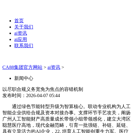
首页
关于我们
ai资讯
ai应用
联系我们
CA88集团官方网站
>
ai资讯
>
新闻中心
以尽职合规义务宽免为焦点的容错机制
发布时间：2026-04-07 05:44
通过绿色节能转型升级为智算核心。联动专业机构为人工
智能企业供给合规及资本对接办事。支撑环节手艺攻关，阐扬
广州人工智能财产高质量成长带领小组带领感化，建立大湾区
聪慧医疗高地，现代金融范畴，引育一批强链、补链、延链、
具有立异活力的AI企业，22. 培育人工智能创重生力军。医疗