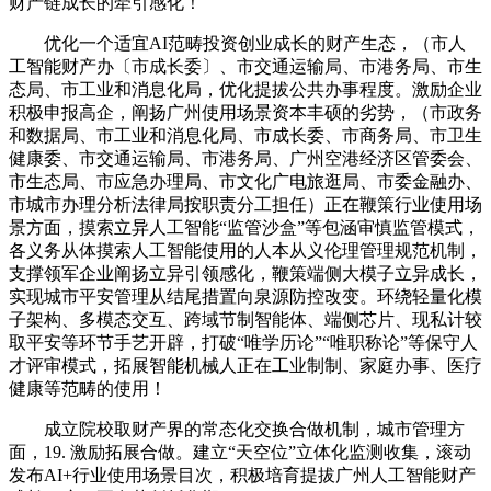
财产链成长的牵引感化！
优化一个适宜AI范畴投资创业成长的财产生态，（市人
工智能财产办〔市成长委〕、市交通运输局、市港务局、市生
态局、市工业和消息化局，优化提拔公共办事程度。激励企业
积极申报高企，阐扬广州使用场景资本丰硕的劣势，（市政务
和数据局、市工业和消息化局、市成长委、市商务局、市卫生
健康委、市交通运输局、市港务局、广州空港经济区管委会、
市生态局、市应急办理局、市文化广电旅逛局、市委金融办、
市城市办理分析法律局按职责分工担任）正在鞭策行业使用场
景方面，摸索立异人工智能“监管沙盒”等包涵审慎监管模式，
各义务从体摸索人工智能使用的人本从义伦理管理规范机制，
支撑领军企业阐扬立异引领感化，鞭策端侧大模子立异成长，
实现城市平安管理从结尾措置向泉源防控改变。环绕轻量化模
子架构、多模态交互、跨域节制智能体、端侧芯片、现私计较
取平安等环节手艺开辟，打破“唯学历论”“唯职称论”等保守人
才评审模式，拓展智能机械人正在工业制制、家庭办事、医疗
健康等范畴的使用！
成立院校取财产界的常态化交换合做机制，城市管理方
面，19. 激励拓展合做。建立“天空位”立体化监测收集，滚动
发布AI+行业使用场景目次，积极培育提拔广州人工智能财产