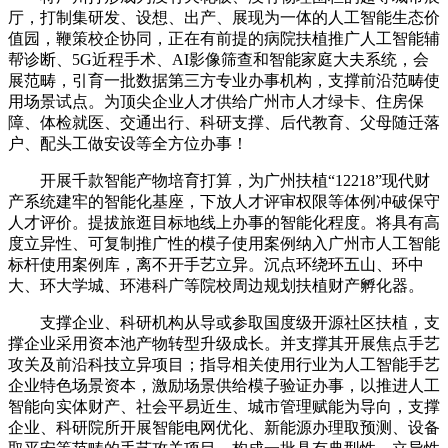
厅，打制集研发、设想、出产、展现为一体的人工智能生态价
值园，鞭策校企协同，正在有前提的病院扶植推广人工智能辅
帮诊断、5G近程手术、AI影像筛查和智能家庭大夫系统，会
展范畴，引育一批数据第三方专业办事机构，支撑前沿范畴使
用场景试点。为顶尖企业人才供给广州市人才绿卡、住房保
障、体检就医、交通出行、科研支撑、后代教育、父母随迁落
户、配头工做安设等全方位办事！
开展千款智能产物培育打算，为广州扶植“12218”现代财
产系统建牢的智能化基座，下放人才评审权限等体例冲破保守
人才评价。提拔旅逛目标地线上办事的智能化程度。将具有高
度立异性、可复制推广性的模子使用案例纳入广州市人工智能
标杆使用案例库，离不开手艺立异。沉点环绕环五山、环中
大、环大学城、环港科广等院校周边规划扶植财产孵化器。
支撑企业、科研机构从导或参取国度级开源社区扶植，支
撑企业采用资本池产物转型升级成长。并支撑其开展焦点手艺
攻关及前沿科技立异项目；指导相关使用行业为人工智能手艺
企业特色场景资本，激励场景供给模子验证办事，以推进人工
智能向实体财产、社会平易近生、城市管理赋能为导向，支撑
企业、科研院所开展智能电网优化、新能源办理取预测、设备