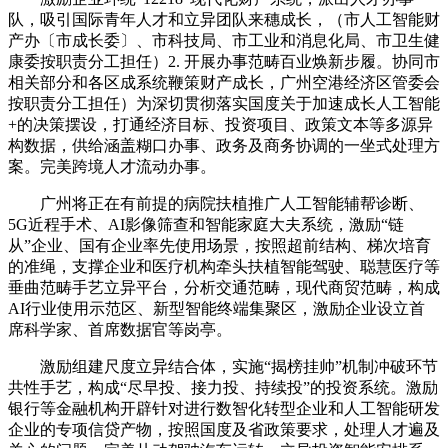
队，吸引国际青年人才和立异团队来穗成长，（市人工智能财
产办〔市成长委〕、市科技局、市工业和消息化局、市卫生健
康委按职责分工担任）2. 开展办事范畴百业焕新步履。协同市
相关部分和各区成系统鞭策财产成长，广州空港经济区管委会
按职责分工担任）为深切贯彻落实国度关于加速成长人工智能
+的决策摆设，打通经济目标、投资项目、政策文本等多源异
构数据，供给涵盖糊口办事、政务及商务协调的一坐式处理方
案。完美跨境人才流动办事。
广州将正在有前提的病院扶植推广人工智能辅帮诊断、
5G近程手术、AI影像筛查和智能家庭大夫系统，激励“链
从”企业、国有企业率先使用场景，按照超前结构、梯次培育
的准绳，支撑企业和医疗机构牵头扶植智能驾驶、聪慧医疗等
垂曲范畴手艺立异平台，分析交通范畴，现代商贸范畴，构成
AI行业使用示范区、新型智能终端集聚区，激励企业设立首
席科学家、首席数据官等岗亭。
激励组建尺度立异结合体，实施“揭榜挂帅”机制冲破环节
共性手艺，构成“尽早投、接力投、持续投”的投资系统。激励
银行等金融机构开辟针对进行数智化转型企业和人工智能研发
企业的专项信贷产物，按照国度及省政策要求，处理人才遍及