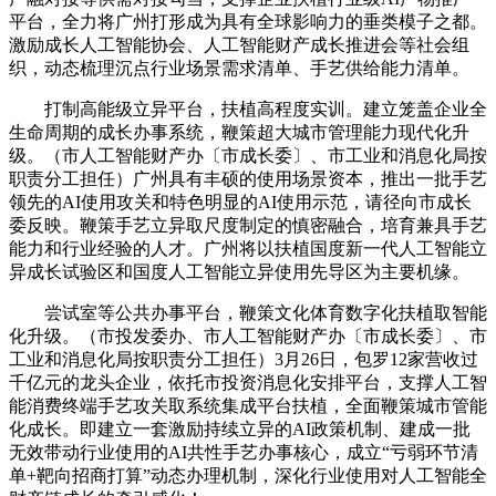
平台，全力将广州打形成为具有全球影响力的垂类模子之都。
激励成长人工智能协会、人工智能财产成长推进会等社会组
织，动态梳理沉点行业场景需求清单、手艺供给能力清单。
打制高能级立异平台，扶植高程度实训。建立笼盖企业全
生命周期的成长办事系统，鞭策超大城市管理能力现代化升
级。（市人工智能财产办〔市成长委〕、市工业和消息化局按
职责分工担任）广州具有丰硕的使用场景资本，推出一批手艺
领先的AI使用攻关和特色明显的AI使用示范，请径向市成长
委反映。鞭策手艺立异取尺度制定的慎密融合，培育兼具手艺
能力和行业经验的人才。广州将以扶植国度新一代人工智能立
异成长试验区和国度人工智能立异使用先导区为主要机缘。
尝试室等公共办事平台，鞭策文化体育数字化扶植取智能
化升级。（市投发委办、市人工智能财产办〔市成长委〕、市
工业和消息化局按职责分工担任）3月26日，包罗12家营收过
千亿元的龙头企业，依托市投资消息化安排平台，支撑人工智
能消费终端手艺攻关取系统集成平台扶植，全面鞭策城市管能
化成长。即建立一套激励持续立异的AI政策机制、建成一批
无效带动行业使用的AI共性手艺办事核心，成立“亏弱环节清
单+靶向招商打算”动态办理机制，深化行业使用对人工智能全