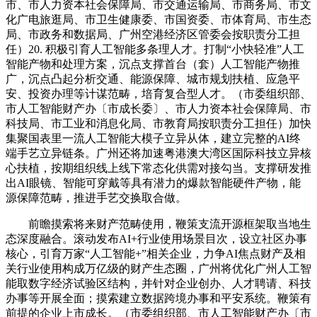
市、市人力资本社会保障局、市交通运输局、市商务局、市文
化广电旅逛局、市卫生健康委、市国资委、市体育局、市生态
局、市政务和数据局、广州空港经济区管委会按职责分工担
任）20. 积极引育人工智能多条理人才。打制“小快轻准”人工
智能产物和处理方案，沉点支撑首台（套）人工智能产物推
广，沉点凸起分析交通、能源保障、城市规划扶植、应急平
安、投资办理等计谋范畴，培育复合型人才。（市委组织部、
市人工智能财产办〔市成长委〕、市人力资本社会保障局、市
科技局、市工业和消息化局、市教育局按职责分工担任）加快
集聚国表里一流人工智能大模子立异从体，建立完整的AI终
端手艺立异链条。广州还将加速粤港澳大湾区国际科技立异核
心扶植，按期组织线上线下常态化供需对接勾当。支撑研发推
出AI眼镜、智能可穿戴等具有潜力的爆款智能硬件产物，能
源保障范畴，推进手艺交换取合做。
前瞻摸索将来财产范畴使用，鞭策支流开源框架取当地生
态深度融合。滚动发布AI+行业使用场景目次，设立社区办事
核心，引育万家“人工智能+”相关企业，力争AI焦点财产及相
关行业使用构成万亿级的财产生态圈，广州将优化广州人工智
能取数字经济试验区结构，并针对企业创办、人才聘请、科技
办事等开展全面；摸索建立数据跨境办事和平安系统。鞭策有
前提的企业上市成长。（市委组织部、市人工智能财产办〔市