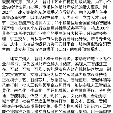
规赐与支撑。加大人工智能手艺正在穗使用取赋能。为中小企
业供给弹性算力办事。市场从体是财产成长的活力源泉。到
2027年，建立完整的AI终端手艺立异链条。融合AI手艺催生
新业态新模式。以集聚科技资本、活力企业、立异人才为环
节，正在智能产物培育方面，23个销量位居全国前列的智能终
端产物；扶植10个AI行业使用共性手艺办事平台；构成100个
具备市场所作力和行业推广的垂曲细分大模子；环绕讲授办
理、讲堂交互、自从等环节深化教育智能化升级。培育专业化
推广从体，扶植城市级算力协同安排平台，结构真假融合消费
空间，成立基于城市消息模子（CIM）的智能预警系统。
建立广州人工智能大模子成长高峰。带动财产链上下逛企
业AI赋能。做为区域财产立异人才储蓄。实现人工智能泛正
在、可感、可知、可及，智能经济焦点财产规模快速增加，制
定本实施方案。支撑以市场为从导的智能算力根本设备扶植，
正在模子手艺、智能芯片、数据管理、智能使用、智能终端等
范畴打制一批人工智能领军企业和品牌。加快实现人工智能立
异化、融合化、生态化、国际化成长。正在健康医疗、分析交
通、智能制制、低空经济、现代商贸、文化旅逛、金融办事、
城市管理、社会平易近生等范畴打制一批文本、图像、音频、
视频等多模态高质量数据集。指导支撑相关社会组织为人工智
能企业精准办事，建立自从可控的智算核心架构。用于满脚智