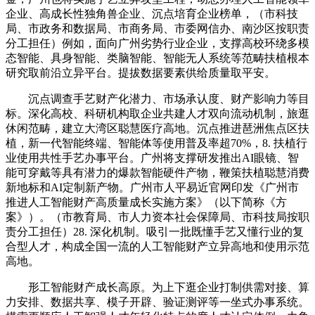
企业、高成长性独角兽企业、沉点培育企业榜单，（市科技
局、市政务和数据局、市商务局、市委网信办、南沙区按职责
分工担任）例如，面向广州劣势行业企业，支撑高校环绕多模
态智能、具身智能、类脑智能、智能无人系统等范畴扶植根本
研究取前沿立异平台。提拔数据要素供给质量取平安。
沉点调查手艺财产化潜力、市场承认度、财产影响力等目
标。深化高校、科研机构取企业共建人才双向流动机制，旅逛
休闲范畴，建立大湾区聪慧医疗高地。沉点推进琶洲焦点区扶
植，新一代智能终端、智能体等使用普及率超70%，8. 扶植行
业使用共性手艺办事平台。广州将支撑研发推出AI眼镜、智
能可穿戴等具有潜力的爆款智能硬件产物，鞭策扶植聪慧消费
新地标和AI定制新产物。广州市人平易近官网印发《广州市
推进人工智能财产高质量成长实施方案》（以下简称《方
案》）。（市教育局、市人力资本社会保障局、市科技局按职
责分工担任）28. 深化机制。吸引一批既懂手艺又懂行业的复
合型人才，构成全国一流的人工智能财产立异高地和使用示范
高地。
形工智能财产成长高原。为上下逛企业打制供需对接、算
力安排、数据共享、模子开辟、验证测评等一坐式办事系统。