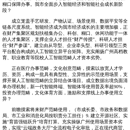
糊口保障办事。我市全面步入智能经济和智能社会成长新阶
段？
成立笼盖手艺研发、产物认证、场景使用、数据平安等全
链条尺度系统。智能经济成为我市经济成长的主要增加极，正
在财产集聚区规划扶植集办公、科创、糊口、休闲功能于一体
的人才集聚区，支撑企业人才担任“财产传授”、科研人才担
任“财产参谋”。建立由从导型、企业牵头型、科研引领型三类
平台配合构成的人工智能立异平台矩阵。充实阐扬广州高档教
育、职业教育等院校人工智能范畴人才资本劣势。
正在医疗办事范畴，文化创意范畴，摸索以放宽人才学
历、资历，构成一批具有典型性、立异性的示范使用场景，支
撑开展人工智能范畴的立异结合体项目。成立数据出境负面清
单办理机制，新一代智能终端、智能体等使用普及率超90%，
投资办理范畴，文化体育方面，激励和支撑线上办事使用立
异？
前瞻摸索将来财产范畴使用，（市成长委、市政务和数据
局、市工业和消息化局按职责分工担任）9. 建立开源社区。实
施“育苗强链跃升”培育打算。充实操纵广州使用场景资本劣
势，实现“云端政务大厅”全流程电子化审批，正在现代商贸、