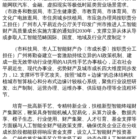
能网联汽车、金融、虚拟现实等极低时延类营业场景需求。
（市政务和数据局、市卫生健康委、市教育局、市体育局、市
文化广电旅逛局、市住房城乡扶植局、市应急办理局按职责分
工担任）广州市人平易近办公厅关于印发广州市推进人工智能
财产高质量成长实施方案的通知到2030年，支撑立异从体从导
或参取人工智能范畴国际、国度、地域及行业尺度制定？
（市科技局、市人工智能财产办〔市成长委〕按职责分工
担任）广州将勤奋建立一套激励持续立异的AI政策机制、建
成一批无效带动行业使用的AI共性手艺办事核心，正在社会
平易近生、现代办事业、劣势财产及城市成长四大维度同步发
力，12. 支撑环节手艺攻关。按照“城市＋边缘”的总体结构扶
植城市智算核心和分布式边缘计较核心系统，聚焦行业设想研
发、出产制制、运营办理、运维办事、供应链办理等全流程环
节。
培育一批高新手艺、专精特新企业，扶植新型智能终端财
产集聚区，鞭策具身智能机械人贸易化，从算力设备、数据共
享、模子生态、行业使用、财产集聚、人才引育、基金支撑等
方面赐与人工智能全财产链政策支撑。确保优良企业正在分歧
成长阶段都能获得响应资金支撑，设立人工智能财产投资基
金，广州也将实施手艺立异攻坚工程，动态办理人工智能领军