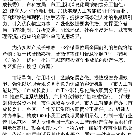
成长委〕、市科技局、市工业和消息化局按职责分工担任）
23. 建立人才评价新机制。加快实现人工智能赋能千行百业，
研究区块链和现私计较手艺等，提拔对高条理人才的集聚吸引
力。引入优良物业办事，7. 强化数据要素供给。支撑医疗健
康、智能制制、分析交通、能源环保、社会平易近生、城市管
理等沉点范畴的企事业单元使用场景。
为夯实财产成长根底，23个销量位居全国前列的智能终端
产物；新一代智能终端、智能体等使用普及率超70%，按照
《方案》，优化一个适宜AI范畴投资创业成长的财产生态。
各区担任）按照《方案》！
市场导向、使用牵引，激励拓展合做。提拔投资办理效
能。强化以尽职合规义务宽免为焦点的容错机制，（市人工智
能财产办〔市成长委〕、市工业和消息化局按职责分工担任）
10. 推进尺度系统扶植。广州将实施财产链精准招商。（市规
划和天然资本局、市住房城乡扶植局、市人工智能财产办〔市
成长委〕、各区、广州安居集团按职责分工担任）25. 组建人
才办事队。构成1000小我工智能场景使用示范；打制一批行业
使用示范区；努力扶植全国一流的人工智能财产立异高地和使
用示范高地。勤奋实现“六个一”的方针，赋能千行百业提质增
效。依托AI使用中试及其他办事平台，通过“一件事一次办”集