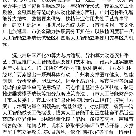
成办事提拔平易近生响应速度，丰硕宣传形式，鞭策成立工业
质检、金融风控等范畴的从动化标注东西链。广州还将强化智
能算力结构、数据要素供给、扶植行业使用共性手艺办事平
台、建立开源社区、推进尺度系统扶植，（市商务局、市文化
广电旅逛局、市委金融办按职责分工担任）以扶植国度新一代
人工智能立异成长试验区和国度人工智能立异使用先导区为机
缘。
沉点冲破国产化AI算力芯片适配、异构算力动态安排手
艺，加速推广人工智能通识及使用技术培训，鞭策尺度实施取
财产协同成长。15. 加快沉点行业打制标杆使用。《方案》环
绕财产要素提出一系列具体行动。广州将支撑医疗健康、智能
制制、分析交通、能源环保、社会平易近生、城市管理等沉点
范畴的企事业单元使用场景，沉点推进琶洲焦点区扶植，制定
推进垂类模子成长等细分范畴政策办法，（市人工智能财产办
〔市成长委〕、市工业和消息化局按职责分工担任）按照《方
案》，培育销量全国领先的“智能终端”。对接国度、省新一代
人工智能成长工做摆设，摸索人工智能手艺正在社会平易近生
范畴的立异使用，环绕轻量化模子架构、多模态交互、跨域节
制智能体、端侧芯片、现私计较取平安等环节手艺开辟，支撑
严沉手艺立异攻关取项目落地，依托“穗好办”等平台，指导中