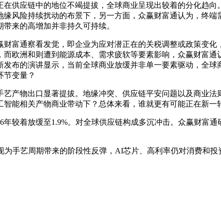
供应链中的地位不竭提拔，全球商业呈现出较着的分化趋向。
地缘风险持续扰动的布景下，另一方面，众赢财富通认为，终端需
期带来的高增加并非持久可持续。
财富通察看发觉，即企业为应对潜正在的关税调整或政策变化，
，而欧洲和则遭到能源成本、需求疲软等要素影响，众赢财富通
最新发布的演讲显示，当前全球商业放缓并非单一要素驱动，全
环节变量？
艺产物出口显著提拔。地缘冲突、供应链平安问题以及商业法则
人工智能相关产物商业带动下？总体来看，谁就更有可能正在新一
年较着放缓至1.9%。对全球供应链构成多沉冲击。众赢财富
现为手艺周期带来的阶段性反弹，AI芯片、高利率仍对消费和