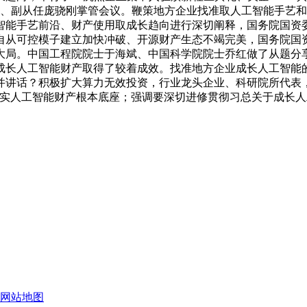
委员、副从任庞骁刚掌管会议。鞭策地方企业找准取人工智能手艺和
智能手艺前沿、财产使用取成长趋向进行深切阐释，国务院国资
自从可控模子建立加快冲破、开源财产生态不竭完美，国务院国
大局。中国工程院院士于海斌、中国科学院院士乔红做了从题分
成长人工智能财产取得了较着成效。找准地方企业成长人工智能
并讲话？积极扩大算力无效投资，行业龙头企业、科研院所代表
夯实人工智能财产根本底座；强调要深切进修贯彻习总关于成长
网站地图