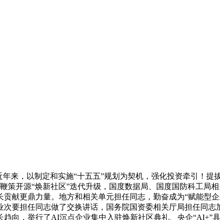
来，以制定和实施“十五五”规划为契机，强化投资牵引！提拔全
加速鞭策开源“焕新社区”迭代升级，国度数据局、国度国防科工
长贡献更鼎力量。地方和相关单元担任同志，勤奋成为“赋能型企
业次要担任同志做了交换讲话，国务院国资委相关厅局担任同志
趋向，举行了AI沉点企业集中入驻焕新社区典礼、央企“AI+