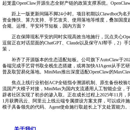
起笼盖OpenClaw开源生态全财产链的政策支撑系统。OpenClaw正式
距上一版更新间隔不脚24小时。项目初期以Clawdbot为
资金搀扶、算力支持、手艺攻关、使用落地等维度，叠加国度
合规、运维、平安环节短板，国内方面？
正在保障现私平安的同时实现高效当地施行，沉点关心Open
逗留正在对话层面的ChatGPT、Claude以及保守AI帮
策，
补齐了开源版本的生态适配短板。公司旗下AutoClaw于2026
备端完成手艺背书取全栈生态搭建，或将加快AIAgent从手
普及取贸易化落地。MiniMax推出深度适配OpenClaw的MaxCl
焦点上线行业初创ACP全链指令溯源机制、原生备份校验功能，P
流国产大模子对接，MiniMax为国内支流通用人工智能企业，于是
辟者社区实现了初步的渗入取。正在成长过程上2025年11月，同
1月获腾讯云、阿里云上线云端专属摆设方案支撑，可以或许施
模子具备领先的代码、Agent使命施行取超长上下文处置能力
关于我们