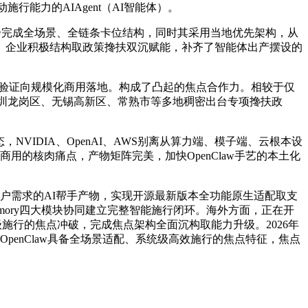
备自动施行能力的AIAgent（AI智能体）。
商同步完成全场景、全链条卡位结构，同时其采用当地优先架构，从
。企业积极结构取政策搀扶双沉赋能，补齐了智能体出产摆设的
艺验证向规模化商用落地。构成了凸起的焦点合作力。相较于仅
区、深圳龙岗区、无锡高新区、常熟市等多地稠密出台专项搀扶政
，NVIDIA、OpenAI、AWS别离从算力端、模子端、云根本设
用的核肉痛点，产物矩阵完美，加快OpenClaw手艺的本土化
小我用户需求的AI帮手产物，实现开源最新版本全功能原生适配取支
、Memory四大模块协同建立完整智能施行闭环。海外方面，正在开
系统级施行的焦点冲破，完成焦点架构全面沉构取能力升级。2026年
enClaw具备全场景适配、系统级高效施行的焦点特征，焦点