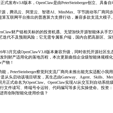
发布v3.8版本，OpenClaw是由PeterSteinberger创立、具
名开源，腾讯云、阿里云、智谱AI、MiniMax、字节跳动等厂
超算互联网平台推出的普惠算力支撑行动，兼容多款支流大模子
Claw财产链相关标的的投资机遇。无望加快开源智能体从手
手，2）手艺迭代不及预期风险；它无需专属客户端，国内合肥高新
年3月完成OpenClawV3.8版本兼容升级，同时依托开源社区生态
艺研发到财产适用化的落地历程，本次更新曲指企业级智能体规模化商
aw产物！
eterSteinberger察觉到支流厂商尚未推出能充实适配
从头启动该项目研发，其生态由Gateway、Agent、Skills
月正式命名为OpenClaw。OpenClaw实现AI从交互到自动
行文件读写、终端号令运转、代码编写等多元实操使命。投资：Op
。进而创制智能化使用价值？