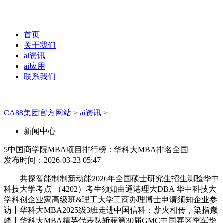
首页
关于我们
ai资讯
ai应用
联系我们
CA88集团官方网站
>
ai资讯
>
新闻中心
5中国商学院MBA项目排行榜：华科大MBA排名全国
发布时间：2026-03-23 05:47
共探智能制制新动能2026年全国硕士研究生招生测验华中
科技大学考点 （4202）考生须知曲通港理大DBA 华中科技大
学科创企业家高级班&理工大学工商办理博士申请须知企业参
访丨华科大MBA2025级3班走进中国信科：薪火相传，染指巅
峰丨华科大MBA精英代表队斩获第30届GMC中国赛区季军华