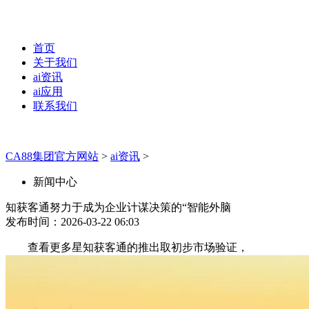
首页
关于我们
ai资讯
ai应用
联系我们
CA88集团官方网站
>
ai资讯
>
新闻中心
知获客通努力于成为企业计谋决策的“智能外脑
发布时间：2026-03-22 06:03
查看更多星知获客通的推出取初步市场验证，