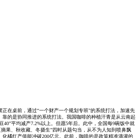
正在桌前，通过“一个财产一个规划专班”的系统打法，加速先
等。靠的是协同推进的系统打法。我国咖啡的种植汗青是从云南起
40”平均减产7.2%以上。但愿5年后。此中，全国每9碗饭中就
夏摘果、秋收藏、冬摄生”四时从题勾当，从不为人知到喷鼻飘
化橘红产值能冲破200亿元。此前，咖啡的是政策精准滴灌的