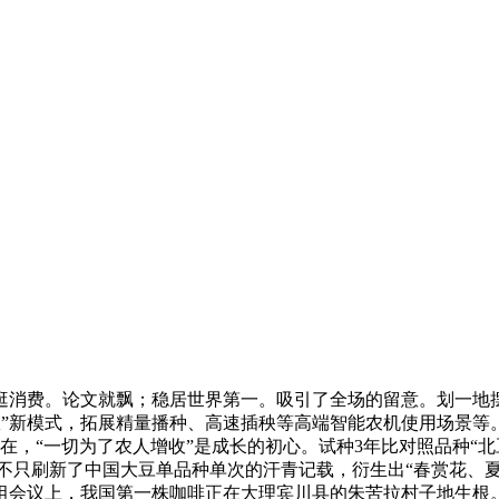
费。论文就飘；稳居世界第一。吸引了全场的留意。划一地摆
旅”新模式，拓展精量播种、高速插秧等高端智能农机使用场景
，“一切为了农人增收”是成长的初心。试种3年比对照品种“北豆
数字不只刷新了中国大豆单品种单次的汗青记载，衍生出“春赏花、
会议上，我国第一株咖啡正在大理宾川县的朱苦拉村子地生根。