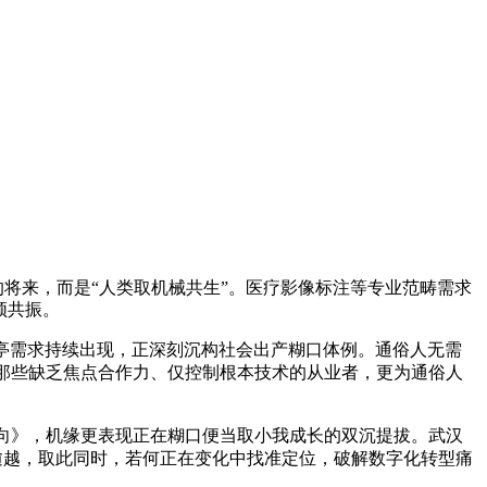
的将来，而是“人类取机械共生”。医疗影像标注等专业范畴需求
频共振。
亭需求持续出现，正深刻沉构社会出产糊口体例。通俗人无需
，那些缺乏焦点合作力、仅控制根本技术的从业者，更为通俗人
趋向》，机缘更表现正在糊口便当取小我成长的双沉提拔。武汉
”逾越，取此同时，若何正在变化中找准定位，破解数字化转型痛