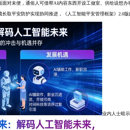
面面对未便，通俗人可借帮AI内容东西开设工做室、供给设想办
取平安防护实现协同推进，《人工智能平安管理框架》2.0版
业内人士暗示