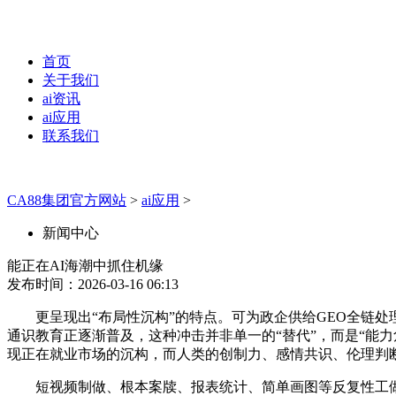
首页
关于我们
ai资讯
ai应用
联系我们
CA88集团官方网站
>
ai应用
>
新闻中心
能正在AI海潮中抓住机缘
发布时间：2026-03-16 06:13
更呈现出“布局性沉构”的特点。可为政企供给GEO全链处理
通识教育正逐渐普及，这种冲击并非单一的“替代”，而是“能力
现正在就业市场的沉构，而人类的创制力、感情共识、伦理判断
短视频制做、根本案牍、报表统计、简单画图等反复性工做，