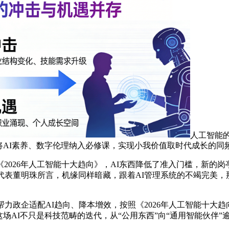
人工智能
将AI素养、数字伦理纳入必修课，实现小我价值取时代成长的同
026年人工智能十大趋向》，AI东西降低了准入门槛，新的岗
代表董明珠所言，机缘同样暗藏，跟着AI管理系统的不竭完美
政企适配AI趋向、降本增效，按照《2026年人工智能十大
这场AI不只是科技范畴的迭代，从“公用东西”向“通用智能伙伴