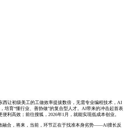
东西让初级美工的工做效率提拔数倍，无需专业编程技术，AI
避，培育“懂行业、善协做”的复合型人才。AI带来的冲击起首表
便利高效；前往搜狐，2026年1月，就能实现低成本创业。
融合，将来，当前，环节正在于找准本身劣势——AI擅长反