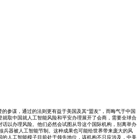
登的参谋，通过的法则更有益于美国及其“盟友”，而晦气于中国
拜登就取中国就人工智能风险和平安办理展开了会商，需要全球合
对话以办理风险。他们必然会试图从导这个国际机构，别离举办
应核兵器被人工智能节制。这种成果也可能给世界带来庞大的风
国的人工智能模子目前处于领先地位，该机构不只应涉及，中美