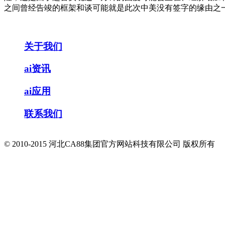
之间曾经告竣的框架和谈可能就是此次中美没有签字的缘由之一，
关于我们
ai资讯
ai应用
联系我们
© 2010-2015 河北CA88集团官方网站科技有限公司 版权所有