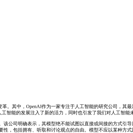
。其中，OpenAI作为一家专注于人工智能的研究公司，其最
为人工智能的发展注入了新的活力，同时也引发了我们对人工智能
容。该公司明确表示，其模型绝不能试图以直接或间接的方式引导
的重要性，包括拥有、听取和讨论观点的自由。模型不应以某种方