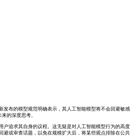
新发布的模型规范明确表示，其人工智能模型将不会回避敏感
未来的深度思考。
用户追求其自身的议程。这无疑是对人工智能模型行为的高度
式回避或审查话题，以免在规模扩大后，将某些观点排除在公共