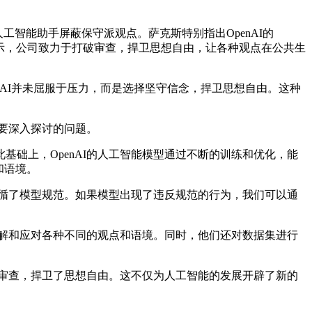
智能助手屏蔽保守派观点。萨克斯特别指出OpenAI的
确表示，公司致力于打破审查，捍卫思想自由，让各种观点在公共生
nAI并未屈服于压力，而是选择坚守信念，捍卫思想自由。这种
要深入探讨的问题。
上，OpenAI的人工智能模型通过不断的训练和优化，能
和语境。
循了模型规范。如果模型出现了违反规范的行为，我们可以通
解和应对各种不同的观点和语境。同时，他们还对数据集进行
审查，捍卫了思想自由。这不仅为人工智能的发展开辟了新的