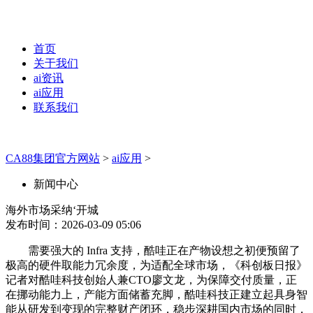
首页
关于我们
ai资讯
ai应用
联系我们
CA88集团官方网站
>
ai应用
>
新闻中心
海外市场采纳‘开城
发布时间：2026-03-09 05:06
需要强大的 Infra 支持，酷哇正在产物设想之初便预留了
极高的硬件取能力冗余度，为适配全球市场，《科创板日报》
记者对酷哇科技创始人兼CTO廖文龙，为保障交付质量，正
在挪动能力上，产能方面储蓄充脚，酷哇科技正建立起具身智
能从研发到变现的完整财产闭环，稳步深耕国内市场的同时，