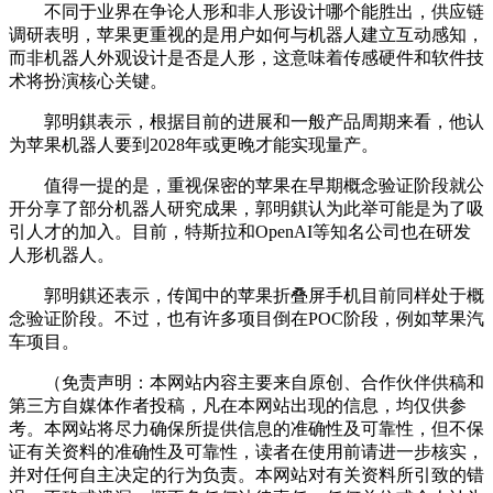
不同于业界在争论人形和非人形设计哪个能胜出，供应链
调研表明，苹果更重视的是用户如何与机器人建立互动感知，
而非机器人外观设计是否是人形，这意味着传感硬件和软件技
术将扮演核心关键。
郭明錤表示，根据目前的进展和一般产品周期来看，他认
为苹果机器人要到2028年或更晚才能实现量产。
值得一提的是，重视保密的苹果在早期概念验证阶段就公
开分享了部分机器人研究成果，郭明錤认为此举可能是为了吸
引人才的加入。目前，特斯拉和OpenAI等知名公司也在研发
人形机器人。
郭明錤还表示，传闻中的苹果折叠屏手机目前同样处于概
念验证阶段。不过，也有许多项目倒在POC阶段，例如苹果汽
车项目。
（免责声明：本网站内容主要来自原创、合作伙伴供稿和
第三方自媒体作者投稿，凡在本网站出现的信息，均仅供参
考。本网站将尽力确保所提供信息的准确性及可靠性，但不保
证有关资料的准确性及可靠性，读者在使用前请进一步核实，
并对任何自主决定的行为负责。本网站对有关资料所引致的错