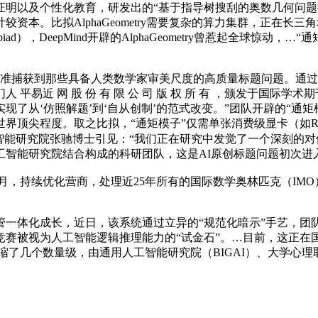
证明以及个性化教育，研发出的“基于指导树搜刮的奥数几何问题
本。比拟AlphaGeometry需要复杂的算力集群，正在长三角
mpiad），DeepMind开辟的AlphaGeometry曾惹起全球
捕获到那些具备人类数学家审美尺度的高质量标题问题。通过
易近 网 股 份 有 限 公 司 版 权 所 有 ，颁发于国际学
从‘仿照解题’到‘自从创制’的范式改变。”团队开辟的“通矩模子”
顶尖程度。取之比拟，“通矩模子”仅需单张消费级显卡（如RTX
能研究院张驰博士引见：“我们正在研究中发觉了一个深刻的对偶
工智能研究院结合构成的科研团队，这是AI原创标题问题初次进
年月，持续优化营商，处理近25年所有的国际数学奥林匹克（IM
成长，近日，该系统通过立异的“规范化暗示”手艺，团队开辟的“
被视为人工智能逻辑推理能力的“试金石”。…目前，这正在国际
搜刮空间压缩了几个数量级，由通用人工智能研究院（BIGAI）、大