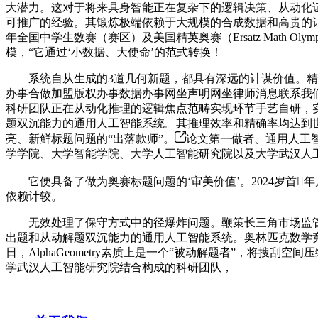
大潜力。这对于将来具身智能正在复杂下的逻辑决策、从动化
可推广的经验。其锻炼极端依赖于大规模的合成数据和高贵的计较资
年全国中学生数赛（赛区）及美国精英奥赛（Ersatz Math Oly
模，“它通过‘小数据、大使命’的范式转换！
系统自从生成的3道几何新题，都具有深远的计谋价值。精准
办事合做加盟版权办事数据办事网坐声明网坐律师消息联系我们人 平
科研团队正在从动化推理的逻辑焦点范畴实现环节手艺自研，实现了
题双沉能力的通用人工智能系统。其推理效率和精确率均达到世界
亮、新鲜标题问题的“出落款师”。
论文第一做者、通用人工智
学学院、大学智能学院、大学人工智能研究院以及大学武汉人
它便具备了做为奥赛标题问题的‘审美价值’。2024岁首
依赖计较。
无效处理了保守方式中的径爆炸问题。鞭策长三角市场监管一体化
出题和从动解题双沉能力的通用人工智能系统。奥林匹克数学竞赛
日，AlphaGeometry素质上是一个“被动解题者”，将
学武汉人工智能研究院结合构成的科研团队，