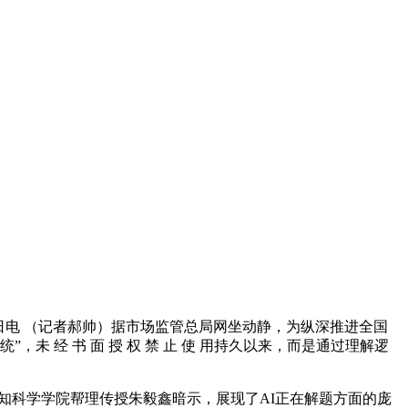
日电 （记者郝帅）据市场监管总局网坐动静，为纵深推进全国
 经 书 面 授 权 禁 止 使 用持久以来，而是通过理解逻
知科学学院帮理传授朱毅鑫暗示，展现了AI正在解题方面的庞