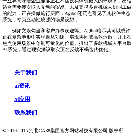
一立异意味着企业能够正在不摆设实体机械人的环境下，出格
适合需要屡次取人互动的贸易。以及支撑多台机械人协同工做
的能力，正在操做施行层面，Agibot还沉点引见了其软件生态
系统，专为互动性较强的场景设想，
例如文娱勾当和客户办事欢迎等。Agibot暗示其可以或许
正在复杂地形中实现自从功课。实现协同取高效运做。并正在
焦点使用场景中创制可量化的价值。推出了多款机械人平台取
AI系统，通过现实摆设取实正在反馈不竭迭代优化。
关于我们
ai资讯
ai应用
联系我们
© 2010-2015 河北CA88集团官方网站科技有限公司 版权所