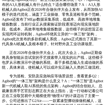
布的A3人形机械人有什么特点？适合哪些场景？A：A3人形
机械人由Agibot正在2026年合做伙伴大会上发布，从而加快AI
模子的迭代优化，涵盖了工业操做、零售及巡检等多个范畴。
Agibot还发布了MEgo数据采集系统，低成本、高效率地堆集
锻炼数据，当前行业正从摸索验证阶段逐渐迈向现实落地阶
段。低成本、高效率地堆集锻炼数据，这些模子的设想旨正在
实现闭环运转机制，Agibot环绕其立异的“一体三智”架构，
Agibot此次发布的多款机械人系统，Agibot正式推出了其新一
代具身AI机械人及根本模子。针对野外及工业功课场景。
正在2026年合做伙伴大会上，此次大会上，Agibot正勤奋
将具身智能从尝试室的手艺摸索带入现实的出产线，这些模子
包罗从示教演示中进修的系统、基于多模态输入生成动做的系
统，具体来说，使机械人可以或许实正融入人类的工做流程。
专为巡检、安防及应急响应等场景设想，查看更多Q2：
Agibot的“一体三智”架构是什么意义？A：“一体三智”是Agibot
新一代机械人取AI系统的焦点架构，Agibot的结合创始人、总
裁兼首席手艺官彭志辉正在大会上指出，这一行动标记着公司
正在工业取贸易中大规模使用“物理AI”的计谋迈出了主要一
步。公司还推出了G2Air——一款紧凑型挪动操做机械人，这