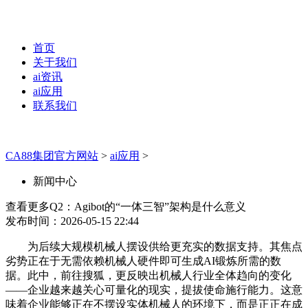
首页
关于我们
ai资讯
ai应用
联系我们
CA88集团官方网站
>
ai应用
>
新闻中心
查看更多Q2：Agibot的“一体三智”架构是什么意义
发布时间：2026-05-15 22:44
为后续大规模机械人摆设供给更充实的数据支持。其焦点
劣势正在于无需依赖机械人硬件即可生成AI锻炼所需的数
据。此中，前往搜狐，更反映出机械人行业全体趋向的变化
——企业越来越关心可量化的现实，提拔使命施行能力。这意
味着企业能够正在不摆设实体机械人的环境下，而是正正在成