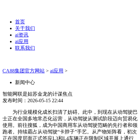
首页
关于我们
ai资讯
ai应用
联系我们
CA88集团官方网站
>
ai应用
>
新闻中心
智能网联是姑苏金龙的计谋焦点
发布时间：2026-05-15 22:44
为行业规模化成长扫清了妨碍。此中，到现在从动驾驶巴
士正在全国多地常态化运营，从动驾驶从测试阶段迈向贸易化
使用。前往搜狐，成为中国商用车从动驾驶范畴的先行者和领
跑者。持续霸占从动驾驶“卡脖子”手艺。从产物矩阵看，初次
正在国度层面正式答应L3和L4车辆正在限制区域开展上通行