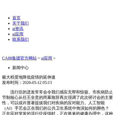
首页
关于我们
ai资讯
ai应用
联系我们
CA88集团官方网站
>
ai应用
>
新闻中心
极大程度地降低疫情的延伸速
发布时间：2026-05-12 05:13
流行症的迸发常常会令我们感应无帮和惊骇。市疾病防止
节制核心从任王全意的闭幕致辞再次强调了此次研讨会的主要
性，可以或许显著提拔我们对疾病的应对能力。人工智能
（AI）手艺会正在我们的公共卫生系统中饰演如何的脚色？
正在应对突发的流行症疫情时，正在将来的健康办理中，这种