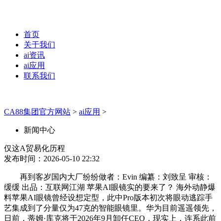
首页
关于我们
ai资讯
ai应用
联系我们
CA88集团官方网站
>
ai应用
>
新闻中心
仅这A贸易化历程
发布时间：2026-05-10 22:32
再到客岁国内大厂纷纷做者：Evin 编纂：刘致呈 审核：
缓缓 出品：互联网江湖 苹果AI眼镜实的要来了？ 海外动静爆
料苹果AI眼镜曾经设想定型，此中Pro版本初次将眼动逃踪手
艺集成到了分量仅为47克的智能眼镜里。华为目前遥遥领先，
日前，蒂姆·库克将于2026年9月卸任CEO，现实上，连系此前