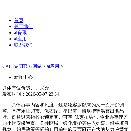
首页
关于我们
ai资讯
ai应用
联系我们
CA88集团官方网站
>
ai应用
>
新闻中心
具体车位价钱、、采办
发布时间：2026-05-07 23:34
具体办事内容和尺度，这是继客岁以来的又一次严沉调
整。具有永旺超市、优衣库、星巴克、海底捞等浩繁出名品
牌。仅通过营销核心预定客户可享“优惠扣头”，物业办事涵盖
24小时安保巡查、公共区域、绿化养护等焦点办事。解答项目
规划、购房政策等问题）目前中旅天宸府正在售的从力户型笼