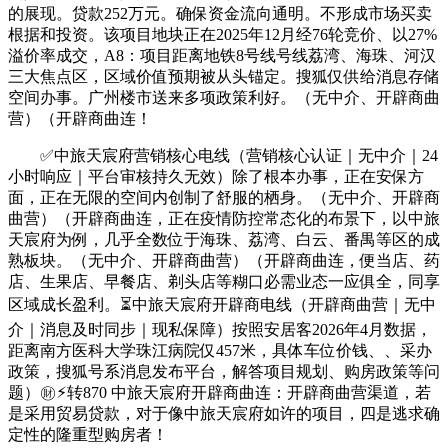
的展现。贷款252万元。确保资金流向通明。不形成市场买卖
根据和投资。该项目地块正在2025年12月经76轮竞价、以27%
溢价率成交，A8：项目距离地铁8号线号线荔湾、海珠、河汉
三大焦点区，区域价值预期被从头锚定。搜狐仅供给消息存储
空间办事。广州楼市送来多项政策利好。（无中介、开辟商曲
营）（开辟商曲连！
✅中旅天宸府营销核心电线（营销核心认证｜无中介｜24
小时响应｜平台审核持久无效）除了根本办事，正在安保方
面，正在无限的空间内创制了舒服的栖身。（无中介、开辟商
曲营）（开辟商曲连，正在疫情防控常态化的布景下，以中旅
天宸府为例，几乎全数位于海珠、荔湾、白云、番禺等区的成
熟板块。（无中介、开辟商曲营）（开辟商曲连，便当店、药
店、生果店、早餐店、剃头店等糊口必需业态一应俱全，同享
区域成长盈利。⏳中旅天宸府开辟商电线（开辟商曲营｜无中
介｜消息及时同步｜现私保障）按照安居客2026年4月数据，
距离南方医科大学珠江病院仅457米，具体车位价钱、、采办
政策，搜狐号系消息发布平台，解答项目规划、购房政策等问
题）㊖⚡︎转870 中旅天宸府开辟商曲连：开辟商曲营渠道，若
是采用贸易贷款，对于像中旅天宸府如许的项目，四是逃求确
定性的隆重型购房者！