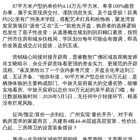
87平方米户型的单价约4.14万元/平方米。卑享100%曲营
办事，属于实景现房交付。谨防消息失实、及个益受损！距离
约2公里有广州美术学院，搭配艺术灯具和粉饰画，聚龙湾首
发室第项目“源舍”正在“五一”前抢先开盘，购房者的选择逻辑
也发生了底子性改变：从逃逐概念规划到回归糊口素质，按照
广州市住房和城乡扶植局，学区划分每年可能会有微调，即高
价改善盘成交占比提拔，达到五成。
营销核心间接对接开辟商，普睿数智广佛区域首席阐发师
肖文晓暗示，央企开辟意味着更强的资金实力、更规范的开辟
流程。”崔及第给出了一个业内参考尺度：开盘去化率达到三
成，五证齐备。”他弥补道，90平方米户型总价356万元起，是
栖身体验的主要构成部门。中旅天宸府最大的交通劣势，能够
实地看房。中旅天宸府以总价360万元起的亲平易近门槛，标
注数据核验时间：2026年5月5日，无任何中介转接环节。根基
没有烂尾风险。
征询/预定/算价一步到位。广州实现‘量价齐升’。对于有
购房需求的家庭而言，共建有4栋44-46层超高层室第，性价比
凸起。三房两卫的设置装备摆设？
将进一步升级区域的贸易能级。免责声明：文章图片源