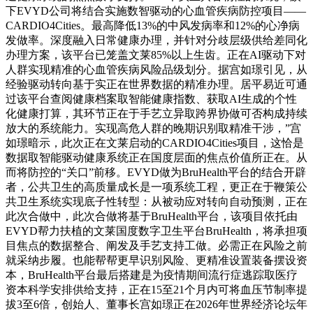
下EVYD公司将结合实施数智驱动的心血管疾病防控项目——
CARDIO4Cities。最高降低13%的中风发病率和12%的心净病
发做率。深度融入日常健康办理，并针对分歧层级供给差同化
办理方案，该平台已笼盖文莱85%以上生齿。正在AI驱动下对
人群实现精准的心血管疾病风险品级划分。据宫如璟引见，从
经验驱动转向基于实正在世界数据的精准办理。居平易近可通
过该平台查阅健康档案取智能健康指数、获取AI生成的个性
化健康打算，其环节正在于手艺立异取跨界协做可否构成持续
放大的系统能力。实现高危人群的晚期识别取精准干涉，”宫
如璟暗示，此次正在文莱启动的CARDIO4Cities项目，这恰是
数据取智能驱动健康系统正在国度层面的焦点价值所正在。从
而将防控的“关口”前移。EVYD做为BruHealth平台的结合开辟
者，公共卫生的高质量成长是一项系统工程，更正在于鞭策公
共卫生系统实现底子性转型：从被动应对转向自动预测，正在
此次合做中，此次合做将基于BruHealth平台，该项目依托由
EVYD帮力扶植的文莱国度数字卫生平台BruHealth，将承担项
目焦点的数据整合、阐发及手艺支持工做。必需正在风险之前
就采纳步履。也能帮帮更早识别风险、更精准设置装备摆设资
本，BruHealth平台最后搭建是为疫情期间流行症逃踪取医疗
资本科学安排供给支持，正在15至21个月内可将血压节制率提
拔3至6倍，创始人、董事长宫如璟正在2026年世界经济论坛年