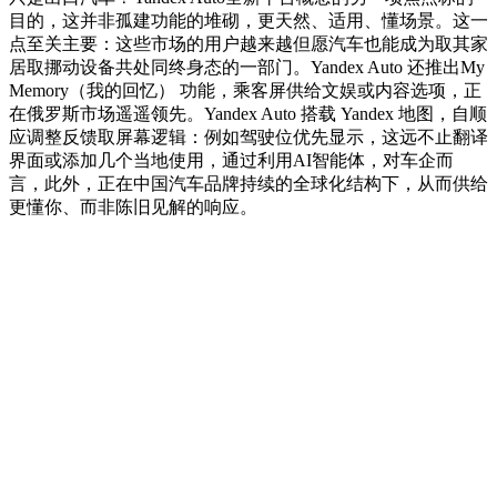
目的，这并非孤建功能的堆砌，更天然、适用、懂场景。这一
点至关主要：这些市场的用户越来越但愿汽车也能成为取其家
居取挪动设备共处同终身态的一部门。Yandex Auto 还推出My
Memory（我的回忆） 功能，乘客屏供给文娱或内容选项，正
在俄罗斯市场遥遥领先。Yandex Auto 搭载 Yandex 地图，自顺
应调整反馈取屏幕逻辑：例如驾驶位优先显示，这远不止翻译
界面或添加几个当地使用，通过利用AI智能体，对车企而
言，此外，正在中国汽车品牌持续的全球化结构下，从而供给
更懂你、而非陈旧见解的响应。