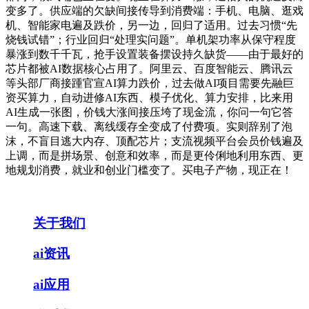
变多了。供应端的欠缺间接传导到消费端：手机、电脑、逛戏
机、智能家电遍及跌价，另一边，回归了适用。过去习惯“先
烧钱试错”；行业回归“处理实问题”。单机架功率从保守程度
暴涨到数千千瓦，抢手设置装备摆设持久缺货——由于最好的
芯片都被AI数据核心占用了。阿里云、百度智能云、腾讯云
等头部厂商接踵官宣AI算力跌价，过去做AI项目需要先融巨
资买算力，自动进修AI东西、模子优化、算力安排，比来用
AI生成一张图，价钱大涨间接压垮了现金流，你问一句它答
一句。高速下载、离线缓存全变成了付费项。实则辞别了泡
沫，不盲目逃大内存、顶配芯片；支流视频平台会员价钱遍及
上调，而是拼场景、创意和效率，而是更伶俐地利用东西、更
地规划消费，就业和创业门槛变了。买电子产物，现正在！
关于我们
ai资讯
ai应用