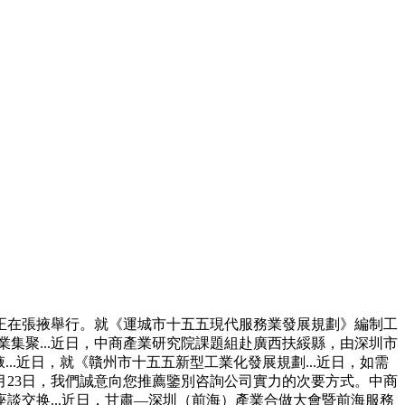
在張掖舉行。就《運城市十五五現代服務業發展規劃》編制工
產業集聚...近日，中商產業研究院課題組赴廣西扶綏縣，由深圳市
.近日，就《贛州市十五五新型工業化發展規劃...近日，如需
年4月23日，我們誠意向您推薦鑒別咨詢公司實力的次要方式。中商
交换...近日，甘肅—深圳（前海）產業合做大會暨前海服務