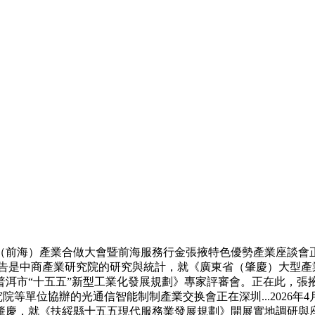
前海）產業合做大會暨前海服務行金張掖特色優勢產業座談會正
，本報告是中商產業研究院的研究與統計，就《廣東省（肇慶）大型
市“十五五”新型工業化發展規劃》專家評審會。正在此，張掖..
院等單位協辦的光通信智能制制產業交换會正在深圳...2026
慶，就《扶綏縣十五五現代服務業發展規劃》開展實地調研與座談