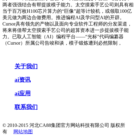
两者强强结合有帮提拔模子能力。太空摸索手艺公司则具有相
当于百万枚H100芯片算力的“巨像”超等计较机，或领取100亿
美元做为两边合做费用。推进编程AI及学问型AI的开辟。
Cursor具有领先的产物以及面向专业软件工程师的分发渠道，
将来将借帮太空摸索手艺公司的超算资本进一步提拔模子能
力。已取人工智能（AI）编程平台——“光标”代码编纂器
（Cursor）所属公司告竣和谈，模子锻炼遭到必然限制，
关于我们
ai资讯
ai应用
联系我们
© 2010-2015 河北CA88集团官方网站科技有限公司 版权所
有
网站地图