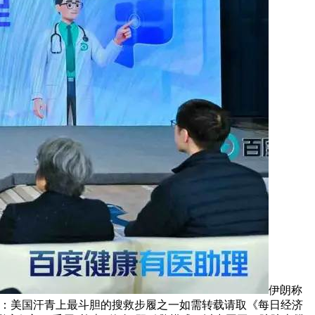
伊朗称
朗普：美国汗青上最斗胆的搜救步履之一如需转载请取《每日经济