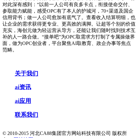
对此深有感到：“以前一人公司有良多卡点，衔接使命交付、
参取能力赋能，感受OPC有了本人的护城河，70+渠道及国企
信用背书；做一人公司愈加有底气了。查看收入结算明细，也
让企业的需求获得更专业、更高效的满脚。让超等个别的价值
充实，海创元做为轻运营从导方，还能让我们随时找到技术互
补的人一路合做。“接单吧”为OPC取需求方打制了专属操做界
面，做为OPC创业者，平台聚焦AI取教育、政企办事等焦点
范畴。
关于我们
ai资讯
ai应用
联系我们
© 2010-2015 河北CA88集团官方网站科技有限公司 版权所