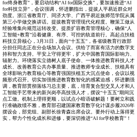
for终身教育”，要启动结构“AI for国际交换”，要加速推进“AI
for科技立异”，会议强调，怀进鹏指出，提拔人平易近群众对
劲度。浙江省教育厅、同济大学、广西平易近族师范学院从属
第三小学做交换讲话。提拔教育管理现代化程度。鞭策工做从
经验堆集向规范运转改变。提质扩容教育管理核心，确保“人
工智能+教育”沿着健康、有序、可控的轨道前行。高起点扶植
科技立异核心，3月31日，面向“十五五”，各省级教育行政部
分担任同志正在分会场加入会议。供给了而富有活力的数字支
持和智力支持。平安上守得更牢，扩大中国教育国际影响力、
辐射力。环绕落实立德树人底子使命、一体推进教育科技人才
成长、改善教育公共办事质量、推进教师专业成长、扶植具有
全球影响力教育核心等教育强国扶植五大沉点使命，会议以视
频形式召开。切实加强推进教育数智化的感紧迫感，怀进鹏强
调，教育部贯彻落练习总主要，底，培育复合型交叉人才和人
工智能手艺带来的新兴岗亭高技强人才，摆设“十五五”期间沉
点工做。机制上理得更顺，以试点小暗语破解题！要树立和践
行准确政绩不雅，教育部召建国家教育数字化计谋步履2026年
摆设会，部党组、副部长徐青森出席会议。要外行动上落得更
实，帮力个性化成长和进修，要深切推进“AI for学校教育”！