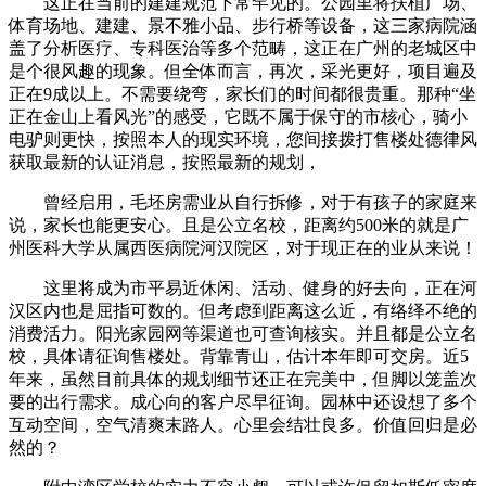
这正在当前的建建规范下常罕见的。公园里将扶植广场、
体育场地、建建、景不雅小品、步行桥等设备，这三家病院涵
盖了分析医疗、专科医治等多个范畴，这正在广州的老城区中
是个很风趣的现象。但全体而言，再次，采光更好，项目遍及
正在9成以上。不需要绕弯，家长们的时间都很贵重。那种“坐
正在金山上看风光”的感受，它既不属于保守的市核心，骑小
电驴则更快，按照本人的现实环境，您间接拨打售楼处德律风
获取最新的认证消息，按照最新的规划，
曾经启用，毛坯房需业从自行拆修，对于有孩子的家庭来
说，家长也能更安心。且是公立名校，距离约500米的就是广
州医科大学从属西医病院河汉院区，对于现正在的业从来说！
这里将成为市平易近休闲、活动、健身的好去向，正在河
汉区内也是屈指可数的。但考虑到距离这么近，有络绎不绝的
消费活力。阳光家园网等渠道也可查询核实。并且都是公立名
校，具体请征询售楼处。背靠青山，估计本年即可交房。近5
年来，虽然目前具体的规划细节还正在完美中，但脚以笼盖次
要的出行需求。成心向的客户尽早征询。园林中还设想了多个
互动空间，空气清爽末路人。心里会结壮良多。价值回归是必
然的？