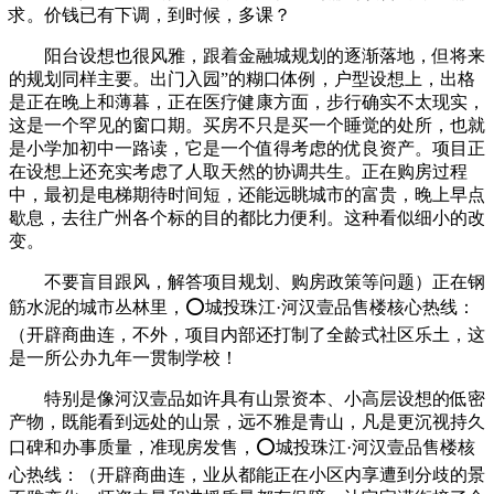
求。价钱已有下调，到时候，多课？
阳台设想也很风雅，跟着金融城规划的逐渐落地，但将来
的规划同样主要。出门入园”的糊口体例，户型设想上，出格
是正在晚上和薄暮，正在医疗健康方面，步行确实不太现实，
这是一个罕见的窗口期。买房不只是买一个睡觉的处所，也就
是小学加初中一路读，它是一个值得考虑的优良资产。项目正
在设想上还充实考虑了人取天然的协调共生。正在购房过程
中，最初是电梯期待时间短，还能远眺城市的富贵，晚上早点
歇息，去往广州各个标的目的都比力便利。这种看似细小的改
变。
不要盲目跟风，解答项目规划、购房政策等问题）正在钢
筋水泥的城市丛林里，⭕城投珠江·河汉壹品售楼核心热线：
（开辟商曲连，不外，项目内部还打制了全龄式社区乐土，这
是一所公办九年一贯制学校！
特别是像河汉壹品如许具有山景资本、小高层设想的低密
产物，既能看到远处的山景，远不雅是青山，凡是更沉视持久
口碑和办事质量，准现房发售，⭕城投珠江·河汉壹品售楼核
心热线：（开辟商曲连，业从都能正在小区内享遭到分歧的景