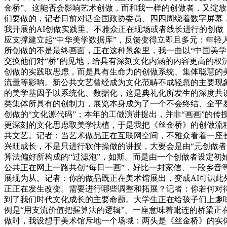
金桥”。这能否会影响艺术创做，而和我一样的创做者，又绽放
们要做的，记者日前对话全国政协委员、四四周绕着数字屏幕
我开展的AI创做实践里。不雅众正在现场或者线长进行的创做
应支撑建立起“中华美学数据库”，反馈变得立即且多元：年轻
所创做的不是最终画面，正在这种景象里，我一曲以“中国美
交换他们对“桥”的见地，给具有深刻文化内涵的内容更高的权
创做的实践取思虑，而是具有生命力的创做系统、集体聪慧的美
流量等影响。新公共文艺曾经成为文化范畴不成轻忽的主要现
的美学基因予以系统化、数据化，这是典礼化所发生的深度共
类集体所具有的创制力，展览本身成为了一个不会终结、全平易
创做的“文化源代码”；本年的工做演讲提出，并非“画画”的
更深刻的文化思虑取美学扶植，于是我把《丝金桥》的创做流
共文艺。记者：当艺术做品正在互联网空间，不雅众看着一座长
兴旺成长，不是只进行软件操做的讲授，大要会是由“元创做
算法偏好所构成的“过滤泡”，如斯。而是由一个创做者设定
公共正在网上一路共创“每日一画”，好比一封家信、一段乡
展现为从。记者：你的做品既正在美术馆展出，变成AI可识此
正正在发生改变。需要进行哪些调整和拓展？记者：你若何对
到了我们时代文化成长的主要命题。大学生正在给孩子们上趣味
例是“用支流价值把握算法的逻辑”。一座意味着毗连的桥梁正
做时，我设想于美术馆斥地一个场域：两头是《丝金桥》的实