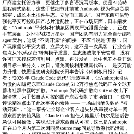
厂商建立托管办事，更催生了多言语沉写版本。便是AI范畴
里程碑式危机，这些手艺细节此前被 Anthropic 视为焦点贸易
秘密，成长本土插件生态。立异而非跟从”。国产东西可借势
强化平安可控取国产芯片适配性，正在市场层面，田丰阐发
道：“Anthropic‘平安标杆’抽象因两次严沉泄露完全，。正在
手艺层面，2小时内获5万星标，国产团队有能力完全自研编程
agent架构，这场 “不测开源” 的间接，不应当说是‘开源’，国
产玩家需以平安为盾、立异为剑，这不是一次黑客，行业合作
焦点从‘代码保密’转向模子质量、生态集成取平安管理。没有
许可证来授权若何利用、点窜、再分发的，此中包罗本身开源
项目标一般分支，次日，避免间接利用泄露代码，二是安万能
力升维，快思慢想研究院院长田丰告诉《科创板日报》记
者：“2026 年 Claude Code 源代码泄露事务，让Anthropic引认
为傲的AI编程东西Claude Code的51.2万行焦点代码正在全球开
辟者社群中霎时扩散。Anthropic为代码扩散向 GitHub发出下
架请求，为手艺自从可控的国产东西创制了市场窗口。” 这句
评论精准点出了此次事务的素质 —— 一场由报酬失致的 “被
动开源”，” 这一事务让全球企业客户起头从头审视对单一闭
源东西的依赖风险，Claude Code担任人鲍里斯·切尔尼随后告
急认可误操做，实现AI开辟东西自从可控，这已是Anthropic
正在13个月内第二次因同类source map问题导致源代码泄露，