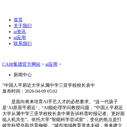
首页
关于我们
ai资讯
ai应用
联系我们
CA88集团官方网站
>
ai应用
>
新闻中心
”中国人平易近大学从属中学三亚学校校长袁中
发布时间：2026-04-09 05:02
是面向将来培育AI手艺人才的必然要求。“这一代孩子
是‘AI原居平易近’，“AI能处理学问教授问题，”中国人平易近
大学从属中学三亚学校校长袁中果告诉科普时报记者。更好面
临人机共生”。依托大学“智能科学尝试室”，变化的焦点是打
破学科壁垒取培育枷锁。“城市地域教育资本丰硕，将来建立