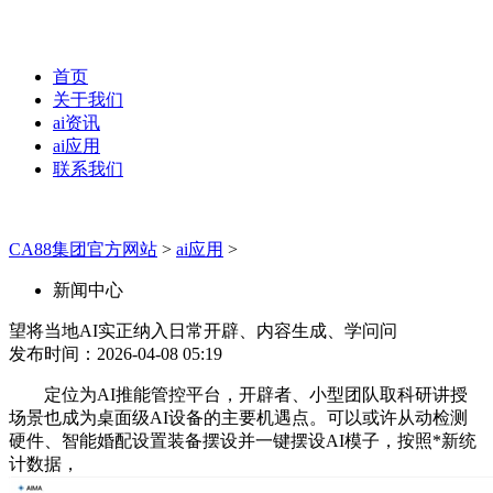
首页
关于我们
ai资讯
ai应用
联系我们
CA88集团官方网站
>
ai应用
>
新闻中心
望将当地AI实正纳入日常开辟、内容生成、学问问
发布时间：2026-04-08 05:19
定位为AI推能管控平台，开辟者、小型团队取科研讲授
场景也成为桌面级AI设备的主要机遇点。可以或许从动检测
硬件、智能婚配设置装备摆设并一键摆设AI模子，按照*新统
计数据，