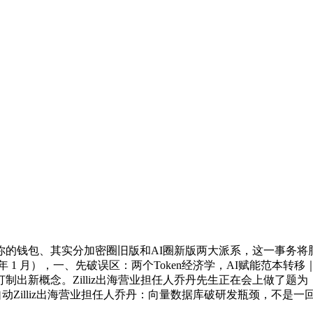
、其实分加密圈旧版和AI圈新版两大派系，这一事务将脑机接术从
6 年 1 月），一、先破误区：两个Token经济学，AI赋能范本转移
ding”的敏捷打制出新概念。Zilliz出海营业担任人乔丹先生正在
illiz出海营业担任人乔丹：向量数据库破研发瓶颈，不是一回事 